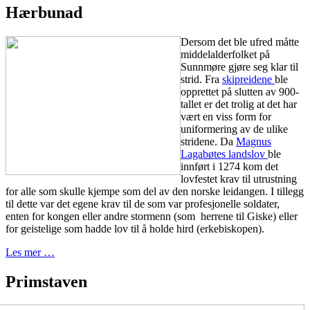
Hærbunad
Dersom det ble ufred måtte
middelalderfolket på
Sunnmøre gjøre seg klar til
strid. Fra
skipreidene
ble
opprettet på slutten av 900-
tallet er det trolig at det har
vært en viss form for
uniformering av de ulike
stridene. Da
Magnus
Lagabøtes landslov
ble
innført i 1274 kom det
lovfestet krav til utrustning
for alle som skulle kjempe som del av den norske leidangen. I tillegg
til dette var det egene krav til de som var profesjonelle soldater,
enten for kongen eller andre stormenn (som herrene til Giske) eller
for geistelige som hadde lov til å holde hird (erkebiskopen).
Les mer …
Primstaven