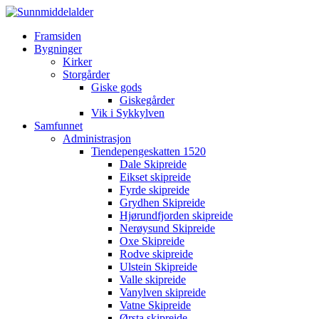
Framsiden
Bygninger
Kirker
Storgårder
Giske gods
Giskegårder
Vik i Sykkylven
Samfunnet
Administrasjon
Tiendepengeskatten 1520
Dale Skipreide
Eikset skipreide
Fyrde skipreide
Grydhen Skipreide
Hjørundfjorden skipreide
Nerøysund Skipreide
Oxe Skipreide
Rodve skipreide
Ulstein Skipreide
Valle skipreide
Vanylven skipreide
Vatne Skipreide
Ørsta skipreide