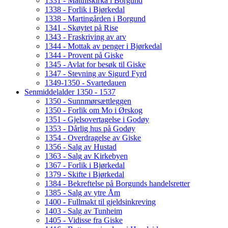
1331 - Matthiskirka i Borgund
1338 - Forlik i Bjørkedal
1338 - Martingården i Borgund
1341 - Skøytet på Rise
1343 - Fraskriving av arv
1344 - Mottak av penger i Bjørkedal
1344 - Provent på Giske
1345 - Avlat for besøk til Giske
1347 - Stevning av Sigurd Fyrd
1349-1350 - Svartedauen
Senmiddelalder 1350 - 1537
1350 - Sunnmørsættleggen
1350 - Forlik om Mo i Ørskog
1351 - Gjelsovertagelse i Godøy
1353 - Dårlig hus på Godøy
1354 - Overdragelse av Giske
1356 - Salg av Hustad
1363 - Salg av Kirkebyen
1367 - Forlik i Bjørkedal
1379 - Skifte i Bjørkedal
1384 - Bekreftelse på Borgunds handelsretter
1385 - Salg av ytre Åm
1400 - Fullmakt til gjeldsinkreving
1403 - Salg av Tunheim
1405 - Vidisse fra Giske