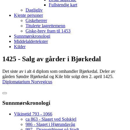
Fullstendig kart
Dagligliv
Kjente personer
Giskeherrer
Titulerte lagrettemenn
Giske-brev fram til 1453
Sunnmørskronologi
Middelaldertekster
Kilder
1425 - Salg av gårder i Bjørkedal
Det siste av i alt 4 diplom som omhandler Bjørkedal. Deler av
gården Søndre Bjørkedal og Kile blir solgt den 2. april 1425.
Diplomatarium Norvegicus
Sunnmørskronologi
Vikingtid 793 - 1066
ca 863 - Slaget ved Solskjel
986 - Slaget i Hjørundavåg
997 - Dragseidtinget på Stadt