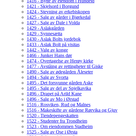
1416 - Bytte av eiendom i Hundeid
1421 - Skjelsord i Borgund
1424 - Stevning av erkebiskopen
1425 - Salg av gårder i Bjørkedal
1427 - Salg av Dale i Volda
1429 - Aslakgården
1429 - Synnesætta
1430 - Aslak Bolts jordebok
1433 - Aslak Bolt på visitas
1442 - Valg av konge
1466 - Junker Hans dør
1474 - Overtagelse av Herøy kirke
1477 - Avståing av rettingheter til Giske
1490 - Salg av ødegården Åleseter
1494 - Salg av Svorta
1495 - Det forsvunne gården Aske
1495 - Salg av del av Spjelkavika
1496 - Drapet på Arild Kane
1496 - Salg av Mo i Ørstad
1516 - Rosviken, Rud og Malnes
1516 - Makeskifte av gårdene Rørvika og Gjuv
1520 - Tiendepengeskatten
1522 - Studenter fra Trondheim
1523 - Om eiendommen Stadheim
1525 - Salg av Ose i Ørsta