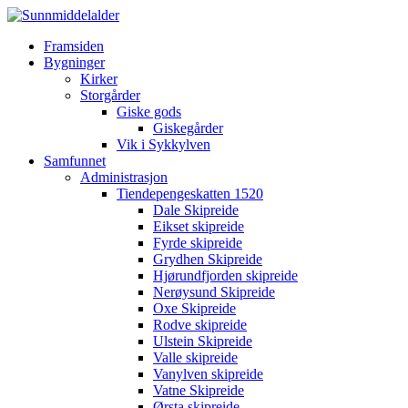
Framsiden
Bygninger
Kirker
Storgårder
Giske gods
Giskegårder
Vik i Sykkylven
Samfunnet
Administrasjon
Tiendepengeskatten 1520
Dale Skipreide
Eikset skipreide
Fyrde skipreide
Grydhen Skipreide
Hjørundfjorden skipreide
Nerøysund Skipreide
Oxe Skipreide
Rodve skipreide
Ulstein Skipreide
Valle skipreide
Vanylven skipreide
Vatne Skipreide
Ørsta skipreide