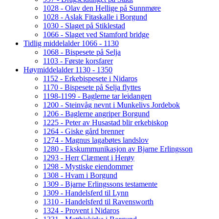
1028 - Olav den Hellige på Sunnmøre
1028 - Aslak Fitaskalle i Borgund
1030 - Slaget på Stiklestad
1066 - Slaget ved Stamford bridge
Tidlig middelalder 1066 - 1130
1068 - Bispesete på Selja
1103 - Første korsfarer
Høymiddelalder 1130 - 1350
1152 - Erkebispesete i Nidaros
1170 - Bispesete på Selja flyttes
1198-1199 - Baglerne tar leidangen
1200 - Steinvåg nevnt i Munkelivs Jordebok
1206 - Baglerne angriper Borgund
1225 - Peter av Husastad blir erkebiskop
1264 - Giske gård brenner
1274 - Magnus lagabøtes landslov
1280 - Ekskummunikasjon av Bjarne Erlingsson
1293 - Herr Clæment i Herøy
1298 - Mystiske eiendommer
1308 - Hvam i Borgund
1309 - Bjarne Erlingssons testamente
1309 - Handelsferd til Lynn
1310 - Handelsferd til Ravensworth
1324 - Provent i Nidaros