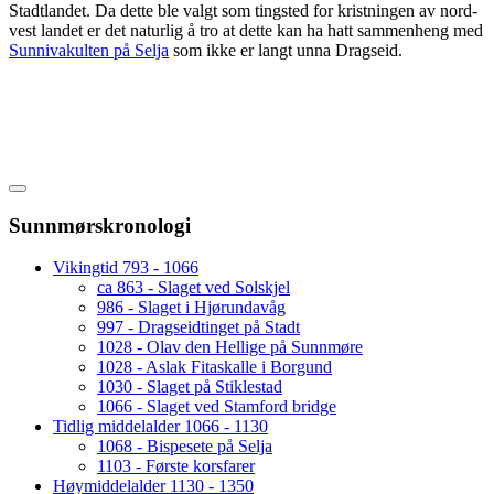
Stadtlandet. Da dette ble valgt som tingsted for kristningen av nord-
vest landet er det naturlig å tro at dette kan ha hatt sammenheng med
Sunnivakulten på Selja
som ikke er langt unna Dragseid.
Sunnmørskronologi
Vikingtid 793 - 1066
ca 863 - Slaget ved Solskjel
986 - Slaget i Hjørundavåg
997 - Dragseidtinget på Stadt
1028 - Olav den Hellige på Sunnmøre
1028 - Aslak Fitaskalle i Borgund
1030 - Slaget på Stiklestad
1066 - Slaget ved Stamford bridge
Tidlig middelalder 1066 - 1130
1068 - Bispesete på Selja
1103 - Første korsfarer
Høymiddelalder 1130 - 1350