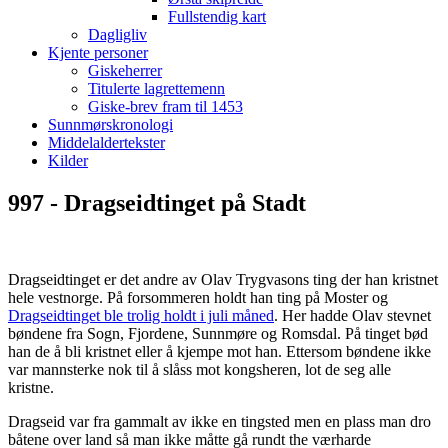
Fullstendig kart
Dagligliv
Kjente personer
Giskeherrer
Titulerte lagrettemenn
Giske-brev fram til 1453
Sunnmørskronologi
Middelaldertekster
Kilder
997 - Dragseidtinget på Stadt
Dragseidtinget er det andre av Olav Trygvasons ting der han kristnet
hele vestnorge. På forsommeren holdt han ting på Moster og
Dragseidtinget ble trolig holdt i juli måned
. Her hadde Olav stevnet
bøndene fra Sogn, Fjordene, Sunnmøre og Romsdal. På tinget bød
han de å bli kristnet eller å kjempe mot han. Ettersom bøndene ikke
var mannsterke nok til å slåss mot kongsheren, lot de seg alle
kristne.
Dragseid var fra gammalt av ikke en tingsted men en plass man dro
båtene over land så man ikke måtte gå rundt the værharde