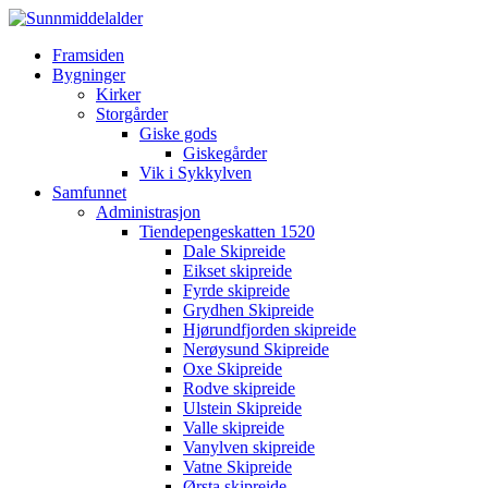
Framsiden
Bygninger
Kirker
Storgårder
Giske gods
Giskegårder
Vik i Sykkylven
Samfunnet
Administrasjon
Tiendepengeskatten 1520
Dale Skipreide
Eikset skipreide
Fyrde skipreide
Grydhen Skipreide
Hjørundfjorden skipreide
Nerøysund Skipreide
Oxe Skipreide
Rodve skipreide
Ulstein Skipreide
Valle skipreide
Vanylven skipreide
Vatne Skipreide
Ørsta skipreide