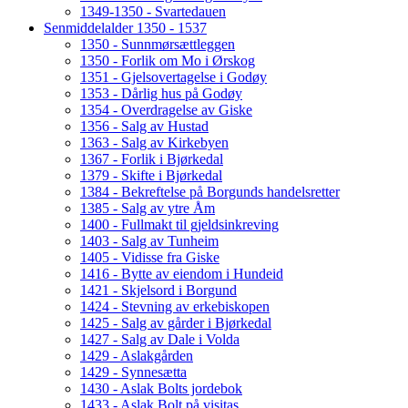
1349-1350 - Svartedauen
Senmiddelalder 1350 - 1537
1350 - Sunnmørsættleggen
1350 - Forlik om Mo i Ørskog
1351 - Gjelsovertagelse i Godøy
1353 - Dårlig hus på Godøy
1354 - Overdragelse av Giske
1356 - Salg av Hustad
1363 - Salg av Kirkebyen
1367 - Forlik i Bjørkedal
1379 - Skifte i Bjørkedal
1384 - Bekreftelse på Borgunds handelsretter
1385 - Salg av ytre Åm
1400 - Fullmakt til gjeldsinkreving
1403 - Salg av Tunheim
1405 - Vidisse fra Giske
1416 - Bytte av eiendom i Hundeid
1421 - Skjelsord i Borgund
1424 - Stevning av erkebiskopen
1425 - Salg av gårder i Bjørkedal
1427 - Salg av Dale i Volda
1429 - Aslakgården
1429 - Synnesætta
1430 - Aslak Bolts jordebok
1433 - Aslak Bolt på visitas