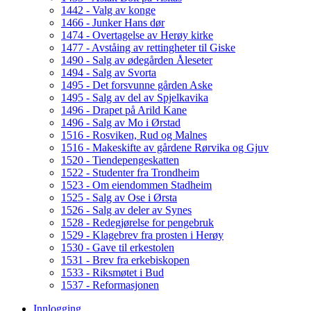
1442 - Valg av konge
1466 - Junker Hans dør
1474 - Overtagelse av Herøy kirke
1477 - Avståing av rettingheter til Giske
1490 - Salg av ødegården Åleseter
1494 - Salg av Svorta
1495 - Det forsvunne gården Aske
1495 - Salg av del av Spjelkavika
1496 - Drapet på Arild Kane
1496 - Salg av Mo i Ørstad
1516 - Rosviken, Rud og Malnes
1516 - Makeskifte av gårdene Rørvika og Gjuv
1520 - Tiendepengeskatten
1522 - Studenter fra Trondheim
1523 - Om eiendommen Stadheim
1525 - Salg av Ose i Ørsta
1526 - Salg av deler av Synes
1528 - Redegjørelse for pengebruk
1529 - Klagebrev fra prosten i Herøy
1530 - Gave til erkestolen
1531 - Brev fra erkebiskopen
1533 - Riksmøtet i Bud
1537 - Reformasjonen
Innlogging