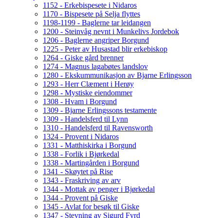
1152 - Erkebispesete i Nidaros
1170 - Bispesete på Selja flyttes
1198-1199 - Baglerne tar leidangen
1200 - Steinvåg nevnt i Munkelivs Jordebok
1206 - Baglerne angriper Borgund
1225 - Peter av Husastad blir erkebiskop
1264 - Giske gård brenner
1274 - Magnus lagabøtes landslov
1280 - Ekskummunikasjon av Bjarne Erlingsson
1293 - Herr Clæment i Herøy
1298 - Mystiske eiendommer
1308 - Hvam i Borgund
1309 - Bjarne Erlingssons testamente
1309 - Handelsferd til Lynn
1310 - Handelsferd til Ravensworth
1324 - Provent i Nidaros
1331 - Matthiskirka i Borgund
1338 - Forlik i Bjørkedal
1338 - Martingården i Borgund
1341 - Skøytet på Rise
1343 - Fraskriving av arv
1344 - Mottak av penger i Bjørkedal
1344 - Provent på Giske
1345 - Avlat for besøk til Giske
1347 - Stevning av Sigurd Fyrd