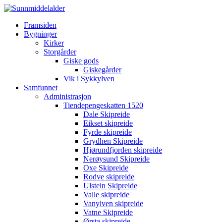
Framsiden
Bygninger
Kirker
Storgårder
Giske gods
Giskegårder
Vik i Sykkylven
Samfunnet
Administrasjon
Tiendepengeskatten 1520
Dale Skipreide
Eikset skipreide
Fyrde skipreide
Grydhen Skipreide
Hjørundfjorden skipreide
Nerøysund Skipreide
Oxe Skipreide
Rodve skipreide
Ulstein Skipreide
Valle skipreide
Vanylven skipreide
Vatne Skipreide
Ørsta skipreide