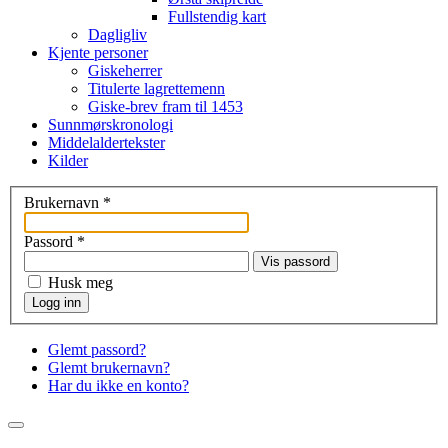
Fullstendig kart
Dagligliv
Kjente personer
Giskeherrer
Titulerte lagrettemenn
Giske-brev fram til 1453
Sunnmørskronologi
Middelaldertekster
Kilder
Brukernavn
*
Passord
*
Vis passord
Husk meg
Logg inn
Glemt passord?
Glemt brukernavn?
Har du ikke en konto?