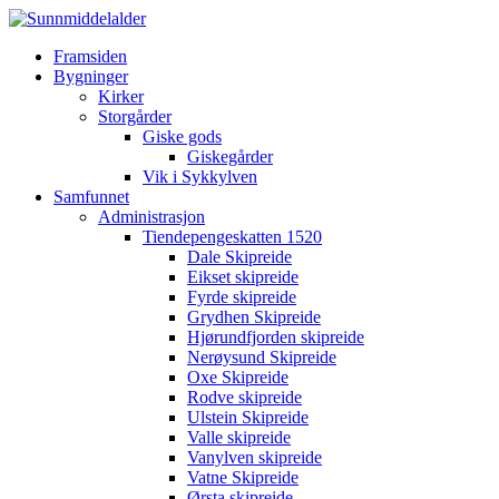
Framsiden
Bygninger
Kirker
Storgårder
Giske gods
Giskegårder
Vik i Sykkylven
Samfunnet
Administrasjon
Tiendepengeskatten 1520
Dale Skipreide
Eikset skipreide
Fyrde skipreide
Grydhen Skipreide
Hjørundfjorden skipreide
Nerøysund Skipreide
Oxe Skipreide
Rodve skipreide
Ulstein Skipreide
Valle skipreide
Vanylven skipreide
Vatne Skipreide
Ørsta skipreide