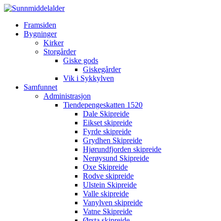
Framsiden
Bygninger
Kirker
Storgårder
Giske gods
Giskegårder
Vik i Sykkylven
Samfunnet
Administrasjon
Tiendepengeskatten 1520
Dale Skipreide
Eikset skipreide
Fyrde skipreide
Grydhen Skipreide
Hjørundfjorden skipreide
Nerøysund Skipreide
Oxe Skipreide
Rodve skipreide
Ulstein Skipreide
Valle skipreide
Vanylven skipreide
Vatne Skipreide
Ørsta skipreide