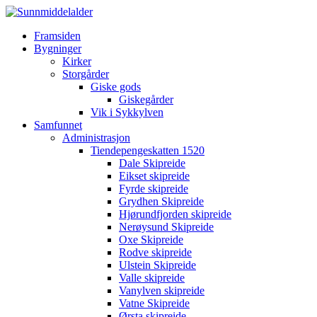
Framsiden
Bygninger
Kirker
Storgårder
Giske gods
Giskegårder
Vik i Sykkylven
Samfunnet
Administrasjon
Tiendepengeskatten 1520
Dale Skipreide
Eikset skipreide
Fyrde skipreide
Grydhen Skipreide
Hjørundfjorden skipreide
Nerøysund Skipreide
Oxe Skipreide
Rodve skipreide
Ulstein Skipreide
Valle skipreide
Vanylven skipreide
Vatne Skipreide
Ørsta skipreide