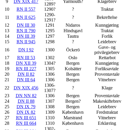
9
DN XIX 417
Yarmouth?
Klagebrev
1289?
10
RN II 557
1290?
?
Traktat
1290-
11
RN II 625
?
Bekreftelse
1291?
12
DN III 30
1291
Nidaros
Kunngjøring
13
RN II 790
1295
Hindsgavl
Traktat
14
DN III 39
1297
Tautra
Forlik
15
RN II 945
1298
?
Leidebrev
Gave- og
16
DN I 92
1300
Öckerö
privilegiebrev
17
RN III 53
1302
Oslo
Rettarbot
18
DN XII 39
1304?
Bergen
Kunngjøring
19
RN III 227
1305
Kolsätter
Forliksavtale
20
DN II 82
1306
Bergen
Proventavtale
21
DN III 64
1306
Bergen
Vitnebrev
1306-
22
DN XIX 456
?
Klage
1307?
23
DN NN 82
1306
Bergen
Proventavtale
24
DN II 88
1307
Bergen?
Makeskiftebrev
25
DN IX 79
1308
Bergen
Leidebrev
26
DN IX 82
1309
København
Fredstraktat
27
RN III 651
1310
Marstrand
Vitnebrev
28
RN III 664
1310
København
Erklæring
1302-