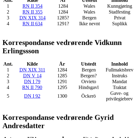
Ant.
Kilde
År
Utstedt
Innhold
1
RN II 354
1284
Wales
Kunngjøring
2
RN II 355
1284
Wales
Stadfesting
3
DN XIX 314
1285?
Bergen
Privat
4
RN II 634
1291?
Ikke nevnt
Suplikk
Korrespondanse vedrørende Vidkunn
Erlingssson
Ant.
Kilde
År
Utstedt
Innhold
1
DN XIX 311
1284
Bergen
Fullmaktsbrev
2
DN V 14
1285
Bergen?
Instruks
3
DN I 79
1291
Orvieto
Mandat
4
RN II 790
1295
Hindsgavl
Traktat
Gave- og
5
DN I 92
1300
Öckerö
privilegiebrev
Korrespondanse vedrørende Gyrid
Andresdatter