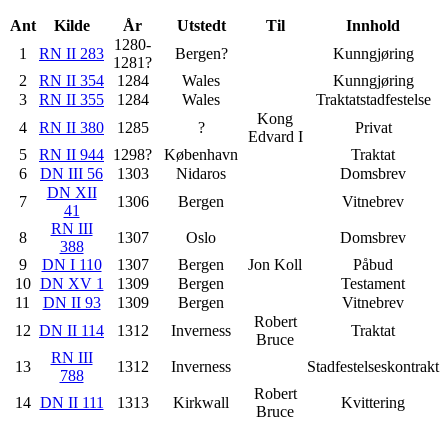
Ant
Kilde
År
Utstedt
Til
Innhold
1280-
1
RN II 283
Bergen?
Kunngjøring
1281?
2
RN II 354
1284
Wales
Kunngjøring
3
RN II 355
1284
Wales
Traktatstadfestelse
Kong
4
RN II 380
1285
?
Privat
Edvard I
5
RN II 944
1298?
København
Traktat
6
DN III 56
1303
Nidaros
Domsbrev
DN XII
7
1306
Bergen
Vitnebrev
41
RN III
8
1307
Oslo
Domsbrev
388
9
DN I 110
1307
Bergen
Jon Koll
Påbud
10
DN XV 1
1309
Bergen
Testament
11
DN II 93
1309
Bergen
Vitnebrev
Robert
12
DN II 114
1312
Inverness
Traktat
Bruce
RN III
13
1312
Inverness
Stadfestelseskontrakt
788
Robert
14
DN II 111
1313
Kirkwall
Kvittering
Bruce