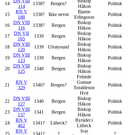
DN VIII
Biskop
14
1338?
Be
r
gen?
Politisk
114
Håkon
RN V
Bjarne
15
1338?
Ikke nevnt
Politisk
188
Erlingsson
DN VIII
Biskop
16
1338?
Bergen
Politisk
116
Håkon
DN VII
Biskop
17
1339
Bergen
Politisk
165
Håkon
DN VIII
Biskop
18
1339
Ulvøysund
Politisk
120
Håkon
DN VIII
Biskop
19
1339
Bergen
Politisk
123
Håkon
DN VIII
Biskop
20
1340
Bergen
Politisk
125
Håkon
Fehirde
RN V
Gunnar
21
1340?
Bergen?
Politisk
329
Toraldeson
Hvit
DN VIII
Biskop
22
1340
Bergen
Politisk
127
Håkon
DN VIII
Biskop
23
1341
Bergen
Politisk
137
Håkon
RN V
Byrådet i
24
1341?
Lübeck?
Politisk
462
Lübeck
RN V
Ivar
25
1341?
?
?