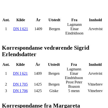
Ant.
Kilde
År
Utstedt
Fra
Innhold
Lagmann
1
DN I 621
1409
Bergen
Einar
Arvetvist
Eindridsson
Korrespondanse vedrørende Sigrid
Erlendsdatter
Ant.
Kilde
År
Utstedt
Fra
Innhold
Lagmann
1
DN I 621
1409
Bergen
Einar
Arvetvist
Eindridsson
Prost Peter
2
DN I 705
1425
Bergen
Vitnebrev
Boason
3
DN I 706
1425
Giske
5 menn
Vitnebrev
Korrespondanse fra Margareta