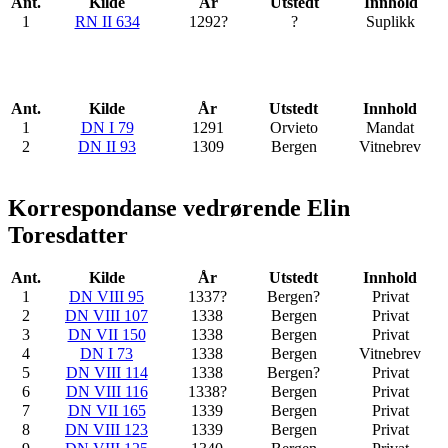
Ant.
Kilde
År
Utstedt
Innhold
1
RN II 634
1292?
?
Suplikk
Ant.
Kilde
År
Utstedt
Innhold
1
DN I 79
1291
Orvieto
Mandat
2
DN II 93
1309
Bergen
Vitnebrev
Korrespondanse vedrørende Elin
Toresdatter
Ant.
Kilde
År
Utstedt
Innhold
1
DN VIII 95
1337?
Bergen?
Privat
2
DN VIII 107
1338
Bergen
Privat
3
DN VII 150
1338
Bergen
Privat
4
DN I 73
1338
Bergen
Vitnebrev
5
DN VIII 114
1338
Bergen?
Privat
6
DN VIII 116
1338?
Bergen
Privat
7
DN VII 165
1339
Bergen
Privat
8
DN VIII 123
1339
Bergen
Privat