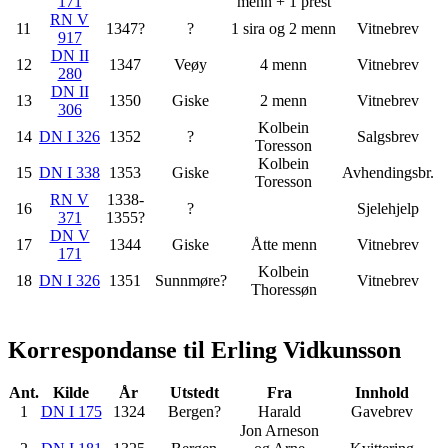
171
menn + 1 prest
RN V
11
1347?
?
1 sira og 2 menn
Vitnebrev
917
DN II
12
1347
Veøy
4 menn
Vitnebrev
280
DN II
13
1350
Giske
2 menn
Vitnebrev
306
Kolbein
14
DN I 326
1352
?
Salgsbrev
Toresson
Kolbein
15
DN I 338
1353
Giske
Avhendingsbr.
Toresson
RN V
1338-
16
?
Sjelehjelp
371
1355?
DN V
17
1344
Giske
Åtte menn
Vitnebrev
171
Kolbein
18
DN I 326
1351
Sunnmøre?
Vitnebrev
Thoressøn
Korrespondanse til Erling Vidkunsson
Ant.
Kilde
År
Utstedt
Fra
Innhold
1
DN I 175
1324
Bergen?
Harald
Gavebrev
Jon Arneson