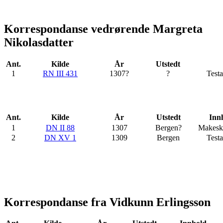
Korrespondanse vedrørende Margreta
Nikolasdatter
Ant.
Kilde
År
Utstedt
1
RN III 431
1307?
?
Test
Ant.
Kilde
År
Utstedt
Inn
1
DN II 88
1307
Bergen?
Makeski
2
DN XV 1
1309
Bergen
Test
Korrespondanse fra Vidkunn Erlingsson