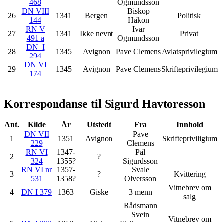
468
Ogmundsson
DN VIII
Biskop
26
1341
Bergen
Politisk
144
Håkon
RN V
Ivar
27
1341
Ikke nevnt
Privat
491 a
Ogmundsson
DN
I
28
1345
Avignon
Pave Clemens
Avlatsprivilegium
294
DN VI
29
1345
Avignon
Pave Clemens
Skrifteprivilegium
174
Korrespondanse til Sigurd Havtoresson
Ant.
Kilde
År
Utstedt
Fra
Innhold
DN VII
Pave
1
1351
Avignon
Skriftepriviligium
229
Clemens
RN VI
1347-
Pål
2
?
324
1355?
Sigurdsson
RN VI nr
1357-
Svale
3
?
Kvittering
531
1358?
Olversson
Vitnebrev om
4
DN I 379
1363
Giske
3 menn
salg
Rådsmann
Svein
Vitnebrev om