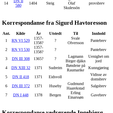
DN II
14
1404
Steig
Olaf
provsbrev
580
Skulessön
Korrespondanse fra Sigurd Havtoresson
Ant.
Kilde
År
Utstedt
Til
Innhold
1357-
Svale
1
RN VI 529
?
Pantebrev
1358?
Olversson
1357-
2
RN VI 530
?
Pantebrev
1358?
Lagmann
Uenighet om
3
DN III 308
1365?
?
Birger djäkn
jord
Bøndene på
4
DN XIII 32
1371
Sudreim
Kunngjøring
Raumarike
Vidisse av
5
DN II 418
1371
Eidsvoll
domsbrev
Gudmund
6
DN III 372
1371
Huseby
Salgsbrev
Haarekstad
Erling
7
DN I 448
1378
Bergen
Gavebrev
Einarssøn
Korrespondanse vedrørende Ingebjørg