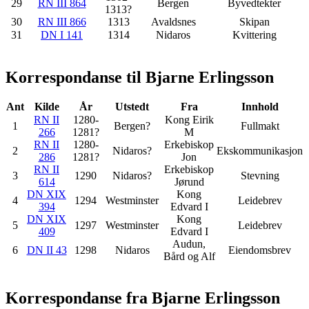
29
RN III 864
Bergen
Byvedtekter
1313?
30
RN III 866
1313
Avaldsnes
Skipan
31
DN I 141
1314
Nidaros
Kvittering
Korrespondanse til Bjarne Erlingsson
Ant
Kilde
År
Utstedt
Fra
Innhold
RN II
1280-
Kong Eirik
1
Bergen?
Fullmakt
266
1281?
M
RN II
1280-
Erkebiskop
2
Nidaros?
Ekskommunikasjon
286
1281?
Jon
RN II
Erkebiskop
3
1290
Nidaros?
Stevning
614
Jørund
DN XIX
Kong
4
1294
Westminster
Leidebrev
394
Edvard I
DN XIX
Kong
5
1297
Westminster
Leidebrev
409
Edvard I
Audun,
6
DN II 43
1298
Nidaros
Eiendomsbrev
Bård og Alf
Korrespondanse fra Bjarne Erlingsson