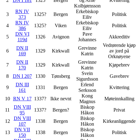
2
DN I 181
1325
Bergen
og Arne
Kvittering
Kolbjørnsson
RN IV
Erkebiskop
3
1325?
Bergen
Politisk
373
Eiliv
RN IV
Erkebiskop
4
1325?
Viken
Politisk
386
Eiliv
DN VI
Pave
5
1326
Avignon
Akkreditiv
119d
Johannes
Vedrørende kjøp
DN II
Grevinne
6
1329
Kirkwall
av jord på
169
Katrin
Orknøyene
DN II
Grevinne
7
1329
Kirkwall
Kjøpebrev
170
Katrin
Svein
8
DN I 207
1330
Tønsberg
Gavebrev
Sigurdsson
DN III
Erlend
9
1331
Bergen
Kvittering
161
Serksson
Kong
10
RN V 17
1337?
Ikke nevnt
Møteinnkalling
Magnus
DN VIII
Biskop
11
1337?
Bergen?
Privat
95
Håkon
DN VIII
Biskop
12
1338
Bergen
Kirkeanliggende
107
Håkon
DN VII
Biskop
13
1338
Bergen
Politisk
150
Håkon