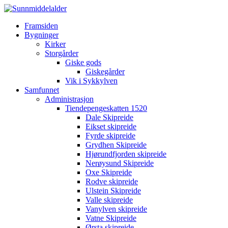
Framsiden
Bygninger
Kirker
Storgårder
Giske gods
Giskegårder
Vik i Sykkylven
Samfunnet
Administrasjon
Tiendepengeskatten 1520
Dale Skipreide
Eikset skipreide
Fyrde skipreide
Grydhen Skipreide
Hjørundfjorden skipreide
Nerøysund Skipreide
Oxe Skipreide
Rodve skipreide
Ulstein Skipreide
Valle skipreide
Vanylven skipreide
Vatne Skipreide
Ørsta skipreide