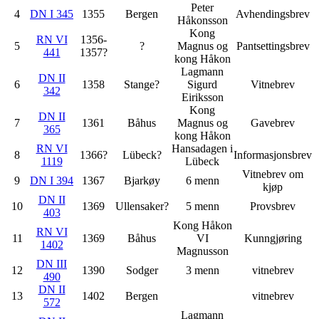
Peter
4
DN I 345
1355
Bergen
Avhendingsbrev
Håkonsson
Kong
RN VI
1356-
5
?
Magnus og
Pantsettingsbrev
441
1357?
kong Håkon
Lagmann
DN II
6
1358
Stange?
Sigurd
Vitnebrev
342
Eiriksson
Kong
DN II
7
1361
Båhus
Magnus og
Gavebrev
365
kong Håkon
RN VI
Hansadagen i
8
1366?
Lübeck?
Informasjonsbrev
1119
Lübeck
Vitnebrev om
9
DN I 394
1367
Bjarkøy
6 menn
kjøp
DN II
10
1369
Ullensaker?
5 menn
Provsbrev
403
Kong Håkon
RN VI
11
1369
Båhus
VI
Kunngjøring
1402
Magnusson
DN III
12
1390
Sodger
3 menn
vitnebrev
490
DN II
13
1402
Bergen
vitnebrev
572
Lagmann