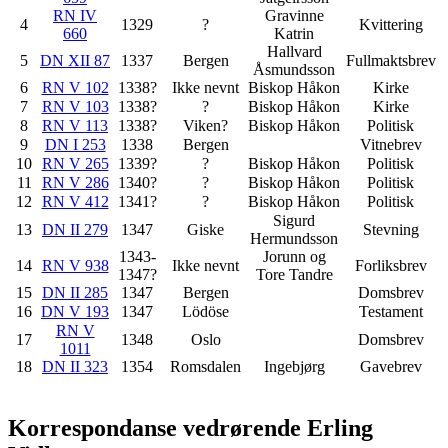
RN IV
Gravinne
4
1329
?
Kvittering
660
Katrin
Hallvard
5
DN XII 87
1337
Bergen
Fullmaktsbrev
Åsmundsson
6
RN V 102
1338?
Ikke nevnt
Biskop Håkon
Kirke
7
RN V 103
1338?
?
Biskop Håkon
Kirke
8
RN V 113
1338?
Viken?
Biskop Håkon
Politisk
9
DN I 253
1338
Bergen
Vitnebrev
10
RN V 265
1339?
?
Biskop Håkon
Politisk
11
RN V 286
1340?
?
Biskop Håkon
Politisk
12
RN V 412
1341?
?
Biskop Håkon
Politisk
Sigurd
13
DN II 279
1347
Giske
Stevning
Hermundsson
1343-
Jorunn og
14
RN V 938
Ikke nevnt
Forliksbrev
1347?
Tore Tandre
15
DN II 285
1347
Bergen
Domsbrev
16
DN V 193
1347
Lödöse
Testament
RN V
17
1348
Oslo
Domsbrev
1011
18
DN II 323
1354
Romsdalen
Ingebjørg
Gavebrev
Korrespondanse vedrørende Erling