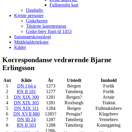
Fullstendig kart
Dagligliv
Kjente personer
Giskeherrer
Titulerte lagrettemenn
Giske-brev fram til 1453
Sunnmørskronologi
Middelaldertekster
Kilder
Korrespondanse vedrørende Bjarne
Erlingsson
Ant
Kilde
År
Utstedt
Innhold
1
DN I 64 a
1273
Bergen
Forlik
2
RN II 181
1277
Tønsberg
Forlik
3
DN XIX 300
1281
Bergen?
Avtale
4
DN XIX 305
1281
Roxburgh
Traktat
5
DN XIX 311
1284
Bergen
Fullmaktsbrev
6
DN XVII 880
1285?
Perugia?
Klagebrev
7
DN III 24
1287
Tønsberg
Vernebrev
8
RN II 503
1288
Tønsberg
Kunngjøring
1288-