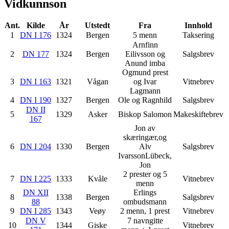
Vidkunnson
Ant.
Kilde
År
Utstedt
Fra
Innhold
1
DN I 176
1324
Bergen
5 menn
Taksering
Arnfinn
2
DN 177
1324
Bergen
Eilivsson og
Salgsbrev
Anund
imba
Ogmund prest
3
DN I 163
1321
Vågan
og Ivar
Vitnebrev
Lagmann
4
DN I 190
1327
Bergen
Ole og Ragnhild
Salgsbrev
DN II
5
1329
Asker
Biskop Salomon
Makeskiftebrev
167
Jon av
skæringær,og
6
DN I 204
1330
Bergen
Alv
Salgsbrev
IvarssonLübeck,
Jon
2 prester og 5
7
DN I 225
1333
Kvåle
Vitnebrev
menn
DN XII
Erlings
8
1338
Bergen
Salgsbrev
88
ombudsmann
9
DN I 285
1343
Veøy
2 menn, 1 prest
Vitnebrev
DN V
7 navngitte
10
1344
Giske
Vitnebrev