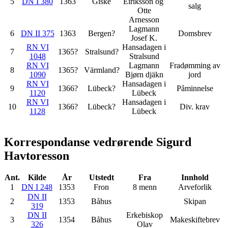
5
DN I 380
1363
Giske
Eiriksson og
salg
Otte
Arnesson
Lagmann
6
DN II 375
1363
Bergen?
Domsbrev
Josef K.
RN VI
Hansadagen i
7
1365?
Stralsund?
1048
Stralsund
RN VI
Lagmann
Fradømming av
8
1365?
Värmland?
1090
Bjørn djäkn
jord
RN VI
Hansadagen i
9
1366?
Lübeck?
Påminnelse
1120
Lübeck
RN VI
Hansadagen i
10
1366?
Lübeck?
Div. krav
1128
Lübeck
Korrespondanse vedrørende Sigurd
Havtoresson
Ant.
Kilde
År
Utstedt
Fra
Innhold
1
DN I 248
1353
Fron
8 menn
Arveforlik
DN II
2
1353
Båhus
Skipan
319
DN II
Erkebiskop
3
1354
Båhus
Makeskiftebrev
326
Olav