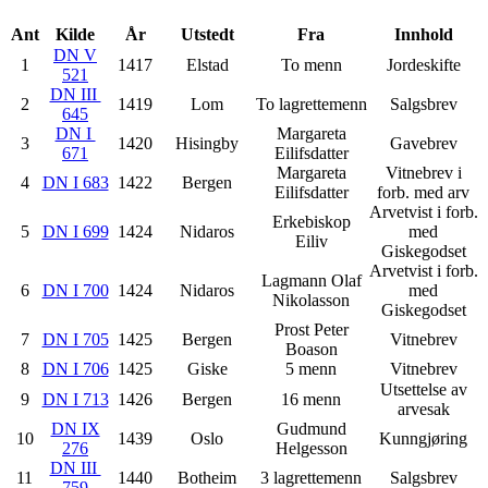
Ant
Kilde
År
Utstedt
Fra
Innhold
DN V
1
1417
Elstad
To menn
Jordeskifte
521
DN III
2
1419
Lom
To lagrettemenn
Salgsbrev
645
DN I
Margareta
3
1420
Hisingby
Gavebrev
671
Eilifsdatter
Margareta
Vitnebrev i
4
DN I 683
1422
Bergen
Eilifsdatter
forb. med arv
Arvetvist i forb.
Erkebiskop
5
DN I 699
1424
Nidaros
med
Eiliv
Giskegodset
Arvetvist i forb.
Lagmann Olaf
6
DN I 700
1424
Nidaros
med
Nikolasson
Giskegodset
Prost Peter
7
DN I 705
1425
Bergen
Vitnebrev
Boason
8
DN I 706
1425
Giske
5 menn
Vitnebrev
Utsettelse av
9
DN I 713
1426
Bergen
16 menn
arvesak
DN IX
Gudmund
10
1439
Oslo
Kunngjøring
276
Helgesson
DN III
11
1440
Botheim
3 lagrettemenn
Salgsbrev
759