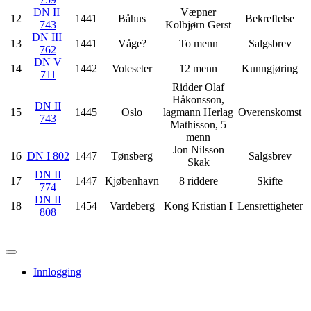
DN II
Væpner
12
1441
Båhus
Bekreftelse
743
Kolbjørn Gerst
DN III
13
1441
Våge?
To menn
Salgsbrev
762
DN V
14
1442
Voleseter
12 menn
Kunngjøring
711
Ridder Olaf
Håkonsson,
DN II
15
1445
Oslo
lagmann Herlag
Overenskomst
743
Mathisson, 5
menn
Jon Nilsson
16
DN I 802
1447
Tønsberg
Salgsbrev
Skak
DN II
17
1447
Kjøbenhavn
8 riddere
Skifte
774
DN II
18
1454
Vardeberg
Kong Kristian I
Lensrettigheter
808
Innlogging