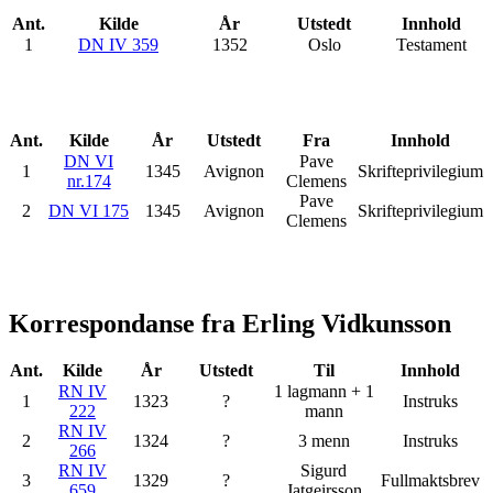
Ant.
Kilde
År
Utstedt
Innhold
1
DN IV 359
1352
Oslo
Testament
Ant.
Kilde
År
Utstedt
Fra
Innhold
DN VI
Pave
1
1345
Avignon
Skrifteprivilegium
nr.174
Clemens
Pave
2
DN VI 175
1345
Avignon
Skrifteprivilegium
Clemens
Korrespondanse fra Erling Vidkunsson
Ant.
Kilde
År
Utstedt
Til
Innhold
RN IV
1 lagmann + 1
1
1323
?
Instruks
222
mann
RN IV
2
1324
?
3 menn
Instruks
266
RN IV
Sigurd
3
1329
?
Fullmaktsbrev
659
Jatgeirsson