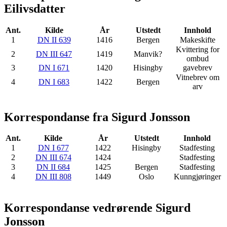
Eilivsdatter
Ant.
Kilde
År
Utstedt
Innhold
1
DN II 639
1416
Bergen
Makeskifte
Kvittering for
2
DN III 647
1419
Manvik?
ombud
3
DN I 671
1420
Hisingby
gavebrev
Vitnebrev om
4
DN I 683
1422
Bergen
arv
Korrespondanse fra Sigurd Jonsson
Ant.
Kilde
År
Utstedt
Innhold
1
DN I 677
1422
Hisingby
Stadfesting
2
DN III 674
1424
Stadfesting
3
DN II 684
1425
Bergen
Stadfesting
4
DN III 808
1449
Oslo
Kunngjøringer
Korrespondanse vedrørende Sigurd
Jonsson