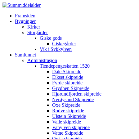
Framsiden
Bygninger
Kirker
Storgårder
Giske gods
Giskegårder
Vik i Sykkylven
Samfunnet
Administrasjon
Tiendepengeskatten 1520
Dale Skipreide
Eikset skipreide
Fyrde skipreide
Grydhen Skipreide
Hjørundfjorden skipreide
Nerøysund Skipreide
Oxe Skipreide
Rodve skipreide
Ulstein Skipreide
Valle skipreide
Vanylven skipreide
Vatne Skipreide
Ørsta skipreide