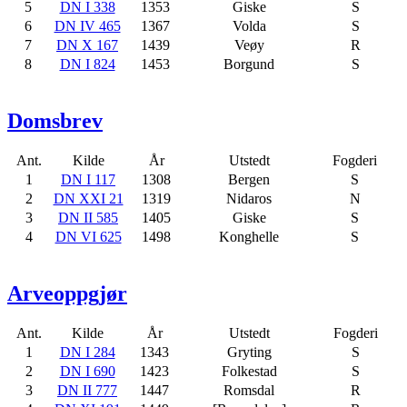
5
DN I 338
1353
Giske
S
6
DN IV 465
1367
Volda
S
7
DN X 167
1439
Veøy
R
8
DN I 824
1453
Borgund
S
Domsbrev
Ant.
Kilde
År
Utstedt
Fogderi
1
DN I 117
1308
Bergen
S
2
DN XXI 21
1319
Nidaros
N
3
DN II 585
1405
Giske
S
4
DN VI 625
1498
Konghelle
S
Arveoppgjør
Ant.
Kilde
År
Utstedt
Fogderi
1
DN I 284
1343
Gryting
S
2
DN I 690
1423
Folkestad
S
3
DN II 777
1447
Romsdal
R