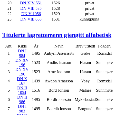
20
DN XIV 551
1526
privat
21
DN VIII 585
1528
privat
22
DN V 1056
1529
privat
23
DN VIII 658
1531
kunngjøring
Titulerte lagrettemenn gjengitt alfabetisk
Ant.
Kilde
År
Navn
Brev utstedt
Fogderi
DN I
1
1495
Anbyrn Asserssøn
Giske
Romsdal
984
DN XV
2
1523
Andirs Juarson
Haram
Sunnmøre
196
DN XV
3
1523
Arne Joonson
Haram
Sunnmøre
196
DN X
4
1439
Awdon Arnasson
Veøy
Romsdal
167
DN II
5
1516
Bord Jonson
Malnes
Sunnmøre
1054
DN II
6
1495
Bordh Jonssøn
Myklebostad
Sunnmøre
986
DN I
7
1495
Baardh Ionson
Borgund
Sunnmøre
983