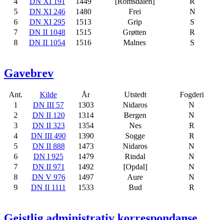
4
DN XI 191
1449
[Romsdalen]
R
5
DN XI 246
1480
Frei
N
6
DN XI 295
1513
Grip
S
7
DN II 1048
1515
Grøtten
R
8
DN II 1054
1516
Malnes
S
Gavebrev
Ant.
Kilde
År
Utstedt
Fogderi
1
DN III 57
1303
Nidaros
N
2
DN II 120
1314
Bergen
N
3
DN II 323
1354
Nes
R
4
DN III 490
1390
Sogge
R
5
DN II 888
1473
Nidaros
N
6
DN I 925
1479
Rindal
N
7
DN II 971
1492
[Opdal]
N
8
DN V 976
1497
Aure
N
9
DN II 1111
1533
Bud
R
Geistlig administrativ korrespondanse