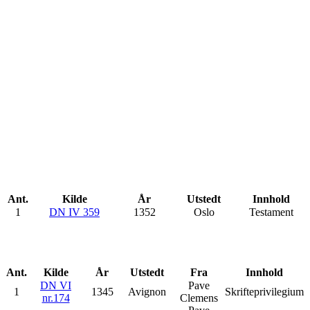
Ant.
Kilde
År
Utstedt
Innhold
1
DN IV 359
1352
Oslo
Testament
Ant.
Kilde
År
Utstedt
Fra
Innhold
DN VI
Pave
1
1345
Avignon
Skrifteprivilegium
nr.174
Clemens