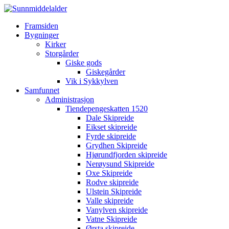
Framsiden
Bygninger
Kirker
Storgårder
Giske gods
Giskegårder
Vik i Sykkylven
Samfunnet
Administrasjon
Tiendepengeskatten 1520
Dale Skipreide
Eikset skipreide
Fyrde skipreide
Grydhen Skipreide
Hjørundfjorden skipreide
Nerøysund Skipreide
Oxe Skipreide
Rodve skipreide
Ulstein Skipreide
Valle skipreide
Vanylven skipreide
Vatne Skipreide
Ørsta skipreide