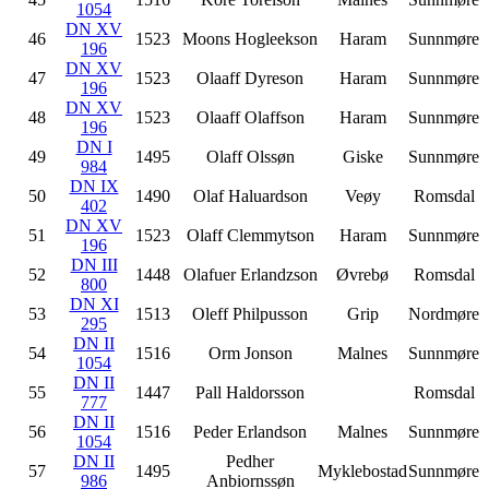
1054
DN XV
46
1523
Moons Hogleekson
Haram
Sunnmøre
196
DN XV
47
1523
Olaaff Dyreson
Haram
Sunnmøre
196
DN XV
48
1523
Olaaff Olaffson
Haram
Sunnmøre
196
DN I
49
1495
Olaff Olssøn
Giske
Sunnmøre
984
DN IX
50
1490
Olaf Haluardson
Veøy
Romsdal
402
DN XV
51
1523
Olaff Clemmytson
Haram
Sunnmøre
196
DN III
52
1448
Olafuer Erlandzson
Øvrebø
Romsdal
800
DN XI
53
1513
Oleff Philpusson
Grip
Nordmøre
295
DN II
54
1516
Orm Jonson
Malnes
Sunnmøre
1054
DN II
55
1447
Pall Haldorsson
Romsdal
777
DN II
56
1516
Peder Erlandson
Malnes
Sunnmøre
1054
DN II
Pedher
57
1495
Myklebostad
Sunnmøre
986
Anbiornssøn