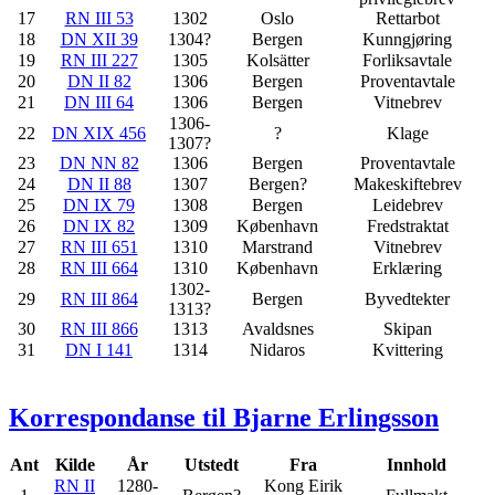
17
RN III 53
1302
Oslo
Rettarbot
18
DN XII 39
1304?
Bergen
Kunngjøring
19
RN III 227
1305
Kolsätter
Forliksavtale
20
DN II 82
1306
Bergen
Proventavtale
21
DN III 64
1306
Bergen
Vitnebrev
1306-
22
DN XIX 456
?
Klage
1307?
23
DN NN 82
1306
Bergen
Proventavtale
24
DN II 88
1307
Bergen?
Makeskiftebrev
25
DN IX 79
1308
Bergen
Leidebrev
26
DN IX 82
1309
København
Fredstraktat
27
RN III 651
1310
Marstrand
Vitnebrev
28
RN III 664
1310
København
Erklæring
1302-
29
RN III 864
Bergen
Byvedtekter
1313?
30
RN III 866
1313
Avaldsnes
Skipan
31
DN I 141
1314
Nidaros
Kvittering
Korrespondanse til Bjarne Erlingsson
Ant
Kilde
År
Utstedt
Fra
Innhold
RN II
1280-
Kong Eirik