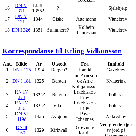
RN V
1338-
16
?
Sjelehjelp
371
1355?
DN V
17
1344
Giske
Åtte menn
Vitnebrev
171
Kolbein
18
DN I 326
1351
Sunnmøre?
Vitnebrev
Thoressøn
Korrespondanse til Erling Vidkunsson
Ant.
Kilde
År
Utstedt
Fra
Innhold
1
DN I 175
1324
Bergen?
Harald
Gavebrev
Jon Arneson
2
DN I 181
1325
Bergen
og Arne
Kvittering
Kolbjørnsson
RN IV
Erkebiskop
3
1325?
Bergen
Politisk
373
Eiliv
RN IV
Erkebiskop
4
1325?
Viken
Politisk
386
Eiliv
DN VI
Pave
5
1326
Avignon
Akkreditiv
119d
Johannes
Vedrørende kjøp
DN II
Grevinne
6
1329
Kirkwall
av jord på
169
Katrin
Orknøyene