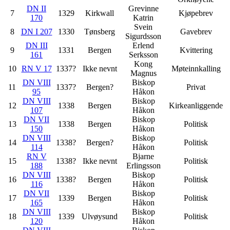
DN II
Grevinne
7
1329
Kirkwall
Kjøpebrev
170
Katrin
Svein
8
DN I 207
1330
Tønsberg
Gavebrev
Sigurdsson
DN III
Erlend
9
1331
Bergen
Kvittering
161
Serksson
Kong
10
RN V 17
1337?
Ikke nevnt
Møteinnkalling
Magnus
DN VIII
Biskop
11
1337?
Bergen?
Privat
95
Håkon
DN VIII
Biskop
12
1338
Bergen
Kirkeanliggende
107
Håkon
DN VII
Biskop
13
1338
Bergen
Politisk
150
Håkon
DN VIII
Biskop
14
1338?
Be
r
gen?
Politisk
114
Håkon
RN V
Bjarne
15
1338?
Ikke nevnt
Politisk
188
Erlingsson
DN VIII
Biskop
16
1338?
Bergen
Politisk
116
Håkon
DN VII
Biskop
17
1339
Bergen
Politisk
165
Håkon
DN VIII
Biskop
18
1339
Ulvøysund
Politisk
120
Håkon