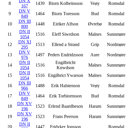
DN X
8
1439
Biorn Kolbeinsson
Veøy
Romsdal
167
DN V
9
1464
Biorn Toresson
Bud
Romsdal
849
DN III
10
1448
Eiriker Alfson
Øvrebø
Romsdal
800
DN II
11
1516
Eleff Siwrdson
Malnes
Sunnmøre
1054
DN XI
12
1513
Ellend a Strand
Grip
Nordmøre
295
DN V
13
1497
Peders Endridzsson
Aure
Nordmøre
976
DN II
Engilbricht
14
1516
Malnes
Sunnmøre
1054
Knwdson
DN II
15
1516
Engilbrict Ywarson
Malnes
Sunnmøre
1054
DN III
16
1488
Erik Halstenson
Veøy
Romsdal
966
DN V
17
1464
Erik Torbiornsson
Bud
Romsdal
849
DN XV
18
1523
Erlend Baardheson
Haram
Sunnmøre
196
DN XV
19
1523
Frans Peerson
Haram
Sunnmøre
196
DN II
20
1447
Fridyker Jonsson
Romsdal