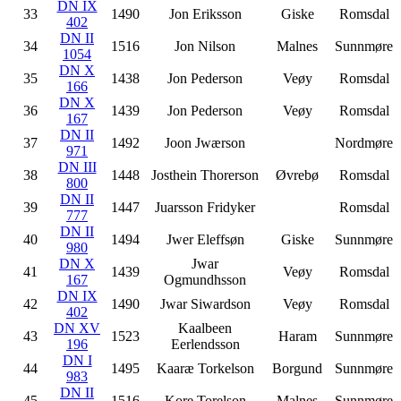
DN IX
33
1490
Jon Eriksson
Giske
Romsdal
402
DN II
34
1516
Jon Nilson
Malnes
Sunnmøre
1054
DN X
35
1438
Jon Pederson
Veøy
Romsdal
166
DN X
36
1439
Jon Pederson
Veøy
Romsdal
167
DN II
37
1492
Joon Jwærson
Nordmøre
971
DN III
38
1448
Josthein Thorerson
Øvrebø
Romsdal
800
DN II
39
1447
Juarsson Fridyker
Romsdal
777
DN II
40
1494
Jwer Eleffsøn
Giske
Sunnmøre
980
DN X
Jwar
41
1439
Veøy
Romsdal
167
Ogmundhsson
DN IX
42
1490
Jwar Siwardson
Veøy
Romsdal
402
DN XV
Kaalbeen
43
1523
Haram
Sunnmøre
196
Eerlendsson
DN I
44
1495
Kaaræ Torkelson
Borgund
Sunnmøre
983
DN II
45
1516
Kore Torelson
Malnes
Sunnmøre