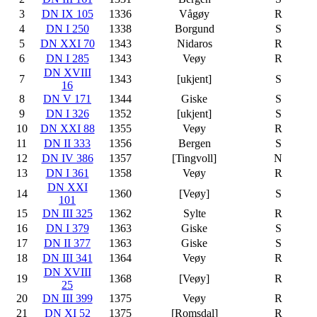
3
DN IX 105
1336
Vågøy
R
4
DN I 250
1338
Borgund
S
5
DN XXI 70
1343
Nidaros
R
6
DN I 285
1343
Veøy
R
DN XVIII
7
1343
[ukjent]
S
16
8
DN V 171
1344
Giske
S
9
DN I 326
1352
[ukjent]
S
10
DN XXI 88
1355
Veøy
R
11
DN II 333
1356
Bergen
S
12
DN IV 386
1357
[Tingvoll]
N
13
DN I 361
1358
Veøy
R
DN XXI
14
1360
[Veøy]
S
101
15
DN III 325
1362
Sylte
R
16
DN I 379
1363
Giske
S
17
DN II 377
1363
Giske
S
18
DN III 341
1364
Veøy
R
DN XVIII
19
1368
[Veøy]
R
25
20
DN III 399
1375
Veøy
R
21
DN XI 52
1375
[Romsdal]
R