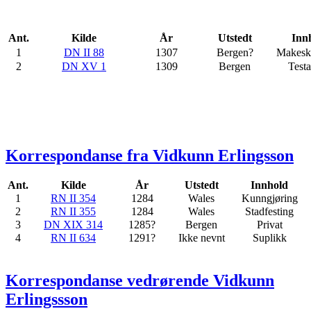
Ant.
Kilde
År
Utstedt
Inn
1
DN II 88
1307
Bergen?
Makeski
2
DN XV 1
1309
Bergen
Test
Korrespondanse fra Vidkunn Erlingsson
Ant.
Kilde
År
Utstedt
Innhold
1
RN II 354
1284
Wales
Kunngjøring
2
RN II 355
1284
Wales
Stadfesting
3
DN XIX 314
1285?
Bergen
Privat
4
RN II 634
1291?
Ikke nevnt
Suplikk
Korrespondanse vedrørende Vidkunn
Erlingssson