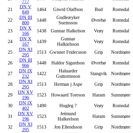
777
DN V
21
1464
Giwrd Olaffson
Bud
Romsdal
849
DN III
Gudleæyker
22
1448
Øvrebø
Romsdal
800
Sueinsson
DN X
23
1438
Gunnar Halkelson
Veøy
Romsdal
166
DN X
Gunnar
24
1439
Veøy
Romsdal
167
Halkielsson
DN XI
25
1513
Gwnner Fridecsson
Grip
Nordmøre
295
DN III
26
1448
Haldor Sigurdson
Øvrebø
Romsdal
966
DN IX
Haluarder
27
1422
Stangvik
Nordmøre
232
Guttormsson
DN XI
28
1513
Herman j Aspe
Grip
Nordmøre
295
DN XV
29
1523
Howaard Toreson
Haram
Sunnmøre
196
DN IX
30
1490
Hugleg ?
Veøy
Romsdal
402
DN XV
Jetmund
31
1523
Haram
Sunnmøre
196
Halkeelson
DN XI
32
1513
Jon Ellendsson
Grip
Nordmøre
295