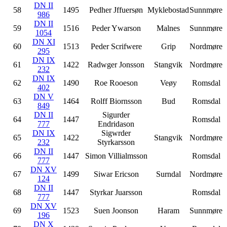
DN II
58
1495
Pedher Jffuersøn
Myklebostad
Sunnmøre
986
DN II
59
1516
Peder Ywarson
Malnes
Sunnmøre
1054
DN XI
60
1513
Peder Scrifwere
Grip
Nordmøre
295
DN IX
61
1422
Radwger Jonsson
Stangvik
Nordmøre
232
DN IX
62
1490
Roe Rooeson
Veøy
Romsdal
402
DN V
63
1464
Rolff Biornsson
Bud
Romsdal
849
DN II
Sigurder
64
1447
Romsdal
777
Endridason
DN IX
Sigwrder
65
1422
Stangvik
Nordmøre
232
Styrkarsson
DN II
66
1447
Simon Villialmsson
Romsdal
777
DN XV
67
1499
Siwar Ericson
Surndal
Nordmøre
124
DN II
68
1447
Styrkar Juarsson
Romsdal
777
DN XV
69
1523
Suen Joonson
Haram
Sunnmøre
196
DN X