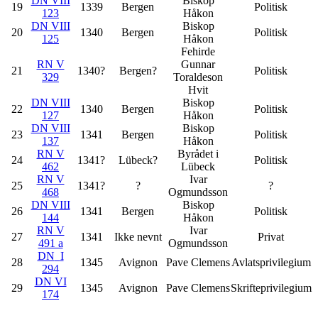
DN VIII
Biskop
19
1339
Bergen
Politisk
123
Håkon
DN VIII
Biskop
20
1340
Bergen
Politisk
125
Håkon
Fehirde
RN V
Gunnar
21
1340?
Bergen?
Politisk
329
Toraldeson
Hvit
DN VIII
Biskop
22
1340
Bergen
Politisk
127
Håkon
DN VIII
Biskop
23
1341
Bergen
Politisk
137
Håkon
RN V
Byrådet i
24
1341?
Lübeck?
Politisk
462
Lübeck
RN V
Ivar
25
1341?
?
?
468
Ogmundsson
DN VIII
Biskop
26
1341
Bergen
Politisk
144
Håkon
RN V
Ivar
27
1341
Ikke nevnt
Privat
491 a
Ogmundsson
DN
I
28
1345
Avignon
Pave Clemens
Avlatsprivilegium
294
DN VI
29
1345
Avignon
Pave Clemens
Skrifteprivilegium
174