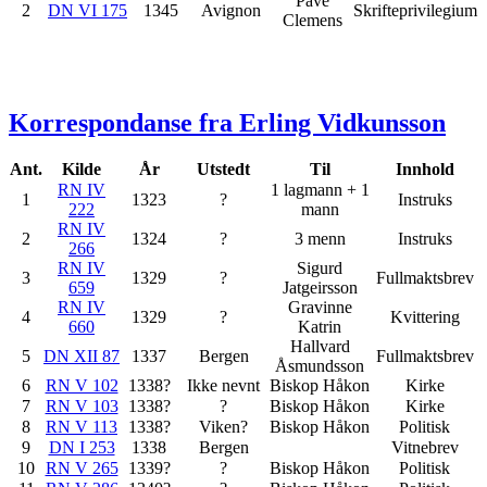
Pave
2
DN VI 175
1345
Avignon
Skrifteprivilegium
Clemens
Korrespondanse fra Erling Vidkunsson
Ant.
Kilde
År
Utstedt
Til
Innhold
RN IV
1 lagmann + 1
1
1323
?
Instruks
222
mann
RN IV
2
1324
?
3 menn
Instruks
266
RN IV
Sigurd
3
1329
?
Fullmaktsbrev
659
Jatgeirsson
RN IV
Gravinne
4
1329
?
Kvittering
660
Katrin
Hallvard
5
DN XII 87
1337
Bergen
Fullmaktsbrev
Åsmundsson
6
RN V 102
1338?
Ikke nevnt
Biskop Håkon
Kirke
7
RN V 103
1338?
?
Biskop Håkon
Kirke
8
RN V 113
1338?
Viken?
Biskop Håkon
Politisk
9
DN I 253
1338
Bergen
Vitnebrev
10
RN V 265
1339?
?
Biskop Håkon
Politisk