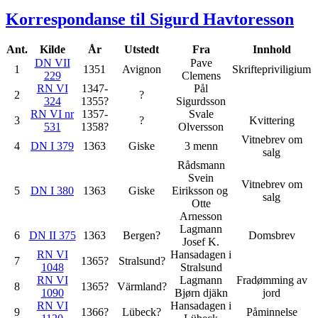
Korrespondanse til Sigurd Havtoresson
Ant.
Kilde
År
Utstedt
Fra
Innhold
DN VII
Pave
1
1351
Avignon
Skriftepriviligium
229
Clemens
RN VI
1347-
Pål
2
?
324
1355?
Sigurdsson
RN VI nr
1357-
Svale
3
?
Kvittering
531
1358?
Olversson
Vitnebrev om
4
DN I 379
1363
Giske
3 menn
salg
Rådsmann
Svein
Vitnebrev om
5
DN I 380
1363
Giske
Eiriksson og
salg
Otte
Arnesson
Lagmann
6
DN II 375
1363
Bergen?
Domsbrev
Josef K.
RN VI
Hansadagen i
7
1365?
Stralsund?
1048
Stralsund
RN VI
Lagmann
Fradømming av
8
1365?
Värmland?
1090
Bjørn djäkn
jord
RN VI
Hansadagen i
9
1366?
Lübeck?
Påminnelse