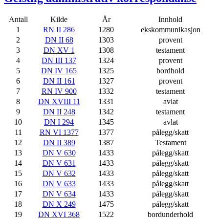
Antall
Kilde
År
Innhold
1
RN II 286
1280
ekskommunikasjon
2
DN II 68
1303
provent
3
DN XV 1
1308
testament
4
DN III 137
1324
provent
5
DN IV 165
1325
bordhold
6
DN II 161
1327
provent
7
RN IV 900
1332
testament
8
DN XVIII 11
1331
avlat
9
DN II 248
1342
testament
10
DN I 294
1345
avlat
11
RN VI 1377
1377
pålegg/skatt
12
DN II 389
1387
Testament
13
DN V 630
1433
pålegg/skatt
14
DN V 631
1433
pålegg/skatt
15
DN V 632
1433
pålegg/skatt
16
DN V 633
1433
pålegg/skatt
17
DN V 634
1433
pålegg/skatt
18
DN X 249
1475
pålegg/skatt
19
DN XVI 368
1522
bordunderhold