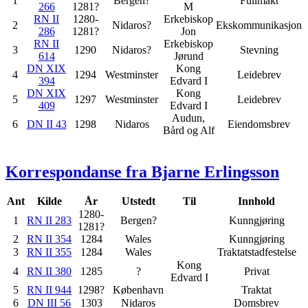
1
Bergen?
Fullmakt
266
1281?
M
RN II
1280-
Erkebiskop
2
Nidaros?
Ekskommunikasjon
286
1281?
Jon
RN II
Erkebiskop
3
1290
Nidaros?
Stevning
614
Jørund
DN XIX
Kong
4
1294
Westminster
Leidebrev
394
Edvard I
DN XIX
Kong
5
1297
Westminster
Leidebrev
409
Edvard I
Audun,
6
DN II 43
1298
Nidaros
Eiendomsbrev
Bård og Alf
Korrespondanse fra Bjarne Erlingsson
Ant
Kilde
År
Utstedt
Til
Innhold
1280-
1
RN II 283
Bergen?
Kunngjøring
1281?
2
RN II 354
1284
Wales
Kunngjøring
3
RN II 355
1284
Wales
Traktatstadfestelse
Kong
4
RN II 380
1285
?
Privat
Edvard I
5
RN II 944
1298?
København
Traktat
6
DN III 56
1303
Nidaros
Domsbrev