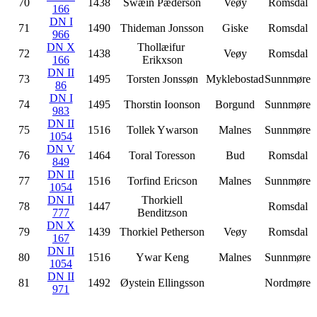
70
1438
Swæin Pæderson
Veøy
Romsdal
166
DN I
71
1490
Thideman Jonsson
Giske
Romsdal
966
DN X
Thollæifur
72
1438
Veøy
Romsdal
166
Erikxson
DN II
73
1495
Torsten Jonssøn
Myklebostad
Sunnmøre
86
DN I
74
1495
Thorstin Ioonson
Borgund
Sunnmøre
983
DN II
75
1516
Tollek Ywarson
Malnes
Sunnmøre
1054
DN V
76
1464
Toral Toresson
Bud
Romsdal
849
DN II
77
1516
Torfind Ericson
Malnes
Sunnmøre
1054
DN II
Thorkiell
78
1447
Romsdal
777
Benditzson
DN X
79
1439
Thorkiel Petherson
Veøy
Romsdal
167
DN II
80
1516
Ywar Keng
Malnes
Sunnmøre
1054
DN II
81
1492
Øystein Ellingsson
Nordmøre
971