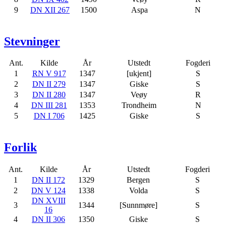
9
DN XII 267
1500
Aspa
N
Stevninger
Ant.
Kilde
År
Utstedt
Fogderi
1
RN V 917
1347
[ukjent]
S
2
DN II 279
1347
Giske
S
3
DN II 280
1347
Veøy
R
4
DN III 281
1353
Trondheim
N
5
DN I 706
1425
Giske
S
Forlik
Ant.
Kilde
År
Utstedt
Fogderi
1
DN II 172
1329
Bergen
S
2
DN V 124
1338
Volda
S
DN XVIII
3
1344
[Sunnmøre]
S
16
4
DN II 306
1350
Giske
S