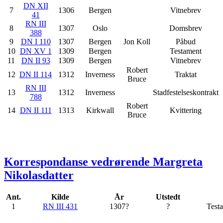
DN XII
7
1306
Bergen
Vitnebrev
41
RN III
8
1307
Oslo
Domsbrev
388
9
DN I 110
1307
Bergen
Jon Koll
Påbud
10
DN XV 1
1309
Bergen
Testament
11
DN II 93
1309
Bergen
Vitnebrev
Robert
12
DN II 114
1312
Inverness
Traktat
Bruce
RN III
13
1312
Inverness
Stadfestelseskontrakt
788
Robert
14
DN II 111
1313
Kirkwall
Kvittering
Bruce
Korrespondanse vedrørende Margreta
Nikolasdatter
Ant.
Kilde
År
Utstedt
1
RN III 431
1307?
?
Test