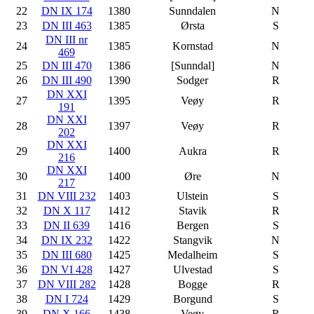
22
DN IX 174
1380
Sunndalen
N
23
DN III 463
1385
Ørsta
S
DN III nr
24
1385
Kornstad
N
469
25
DN III 470
1386
[Sunndal]
N
26
DN III 490
1390
Sodger
R
DN XXI
27
1395
Veøy
R
191
DN XXI
28
1397
Veøy
R
202
DN XXI
29
1400
Aukra
R
216
DN XXI
30
1400
Øre
N
217
31
DN VIII 232
1403
Ulstein
S
32
DN X 117
1412
Stavik
R
33
DN II 639
1416
Bergen
S
34
DN IX 232
1422
Stangvik
N
35
DN III 680
1425
Medalheim
S
36
DN VI 428
1427
Ulvestad
S
37
DN VIII 282
1428
Bogge
R
38
DN I 724
1429
Borgund
S
39
DN X 166
1438
Veøy
R