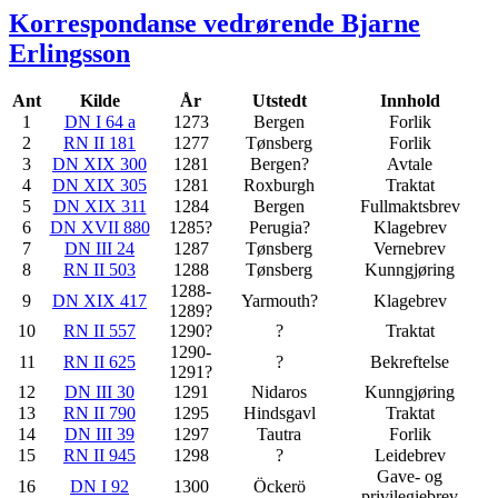
Korrespondanse vedrørende Bjarne
Erlingsson
Ant
Kilde
År
Utstedt
Innhold
1
DN I 64 a
1273
Bergen
Forlik
2
RN II 181
1277
Tønsberg
Forlik
3
DN XIX 300
1281
Bergen?
Avtale
4
DN XIX 305
1281
Roxburgh
Traktat
5
DN XIX 311
1284
Bergen
Fullmaktsbrev
6
DN XVII 880
1285?
Perugia?
Klagebrev
7
DN III 24
1287
Tønsberg
Vernebrev
8
RN II 503
1288
Tønsberg
Kunngjøring
1288-
9
DN XIX 417
Yarmouth?
Klagebrev
1289?
10
RN II 557
1290?
?
Traktat
1290-
11
RN II 625
?
Bekreftelse
1291?
12
DN III 30
1291
Nidaros
Kunngjøring
13
RN II 790
1295
Hindsgavl
Traktat
14
DN III 39
1297
Tautra
Forlik
15
RN II 945
1298
?
Leidebrev
Gave- og
16
DN I 92
1300
Öckerö
privilegiebrev