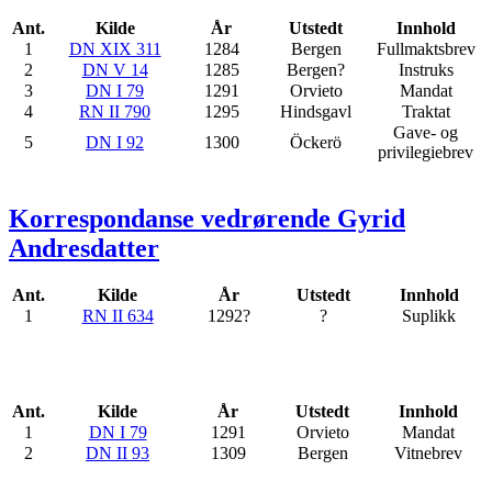
Ant.
Kilde
År
Utstedt
Innhold
1
DN XIX 311
1284
Bergen
Fullmaktsbrev
2
DN V 14
1285
Bergen?
Instruks
3
DN I 79
1291
Orvieto
Mandat
4
RN II 790
1295
Hindsgavl
Traktat
Gave- og
5
DN I 92
1300
Öckerö
privilegiebrev
Korrespondanse vedrørende Gyrid
Andresdatter
Ant.
Kilde
År
Utstedt
Innhold
1
RN II 634
1292?
?
Suplikk
Ant.
Kilde
År
Utstedt
Innhold
1
DN I 79
1291
Orvieto
Mandat
2
DN II 93
1309
Bergen
Vitnebrev