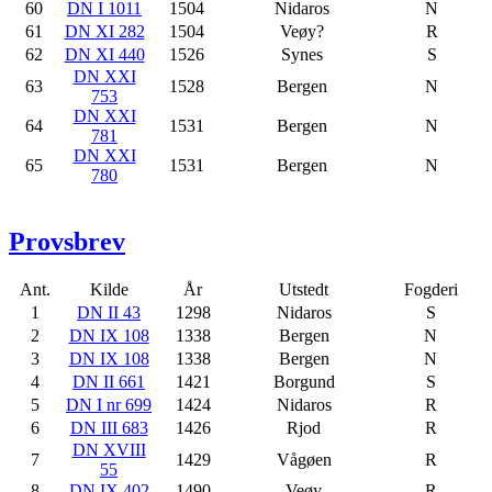
60
DN I 1011
1504
Nidaros
N
61
DN XI 282
1504
Veøy?
R
62
DN XI 440
1526
Synes
S
DN XXI
63
1528
Bergen
N
753
DN XXI
64
1531
Bergen
N
781
DN XXI
65
1531
Bergen
N
780
Provsbrev
Ant.
Kilde
År
Utstedt
Fogderi
1
DN II 43
1298
Nidaros
S
2
DN IX 108
1338
Bergen
N
3
DN IX 108
1338
Bergen
N
4
DN II 661
1421
Borgund
S
5
DN I nr 699
1424
Nidaros
R
6
DN III 683
1426
Rjod
R
DN XVIII
7
1429
Vågøen
R
55
8
DN IX 402
1490
Veøy
R