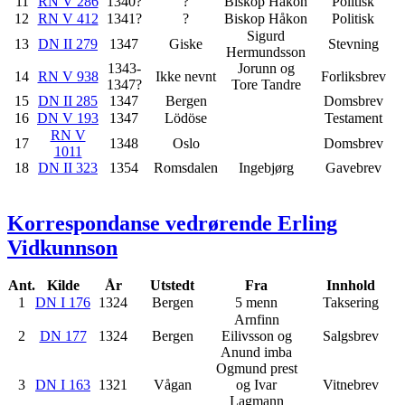
11
RN V 286
1340?
?
Biskop Håkon
Politisk
12
RN V 412
1341?
?
Biskop Håkon
Politisk
Sigurd
13
DN II 279
1347
Giske
Stevning
Hermundsson
1343-
Jorunn og
14
RN V 938
Ikke nevnt
Forliksbrev
1347?
Tore Tandre
15
DN II 285
1347
Bergen
Domsbrev
16
DN V 193
1347
Lödöse
Testament
RN V
17
1348
Oslo
Domsbrev
1011
18
DN II 323
1354
Romsdalen
Ingebjørg
Gavebrev
Korrespondanse vedrørende Erling
Vidkunnson
Ant.
Kilde
År
Utstedt
Fra
Innhold
1
DN I 176
1324
Bergen
5 menn
Taksering
Arnfinn
2
DN 177
1324
Bergen
Eilivsson og
Salgsbrev
Anund
imba
Ogmund prest
3
DN I 163
1321
Vågan
og Ivar
Vitnebrev
Lagmann