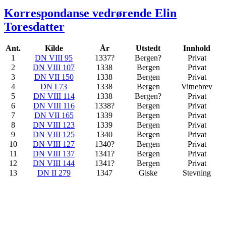
Korrespondanse vedrørende Elin
Toresdatter
Ant.
Kilde
År
Utstedt
Innhold
1
DN VIII 95
1337?
Bergen?
Privat
2
DN VIII 107
1338
Bergen
Privat
3
DN VII 150
1338
Bergen
Privat
4
DN I 73
1338
Bergen
Vitnebrev
5
DN VIII 114
1338
Bergen?
Privat
6
DN VIII 116
1338?
Bergen
Privat
7
DN VII 165
1339
Bergen
Privat
8
DN VIII 123
1339
Bergen
Privat
9
DN VIII 125
1340
Bergen
Privat
10
DN VIII 127
1340?
Bergen
Privat
11
DN VIII 137
1341?
Bergen
Privat
12
DN VIII 144
1341?
Bergen
Privat
13
DN II 279
1347
Giske
Stevning