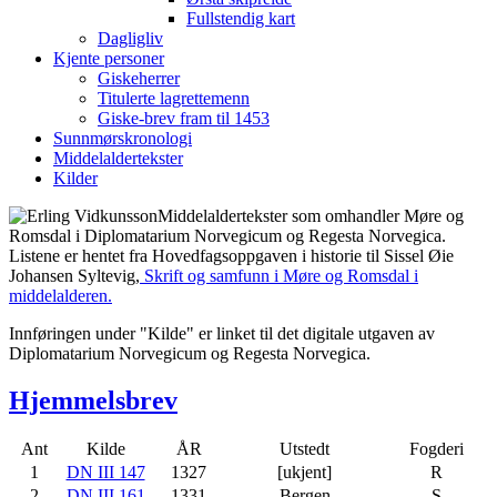
Fullstendig kart
Dagligliv
Kjente personer
Giskeherrer
Titulerte lagrettemenn
Giske-brev fram til 1453
Sunnmørskronologi
Middelaldertekster
Kilder
Middelaldertekster som omhandler Møre og
Romsdal i Diplomatarium Norvegicum og Regesta Norvegica.
Listene er hentet fra Hovedfagsoppgaven i historie til Sissel Øie
Johansen Syltevig,
Skrift og samfunn i Møre og Romsdal i
middelalderen.
Innføringen under "Kilde" er linket til det digitale utgaven av
Diplomatarium Norvegicum og Regesta Norvegica.
Hjemmelsbrev
Ant
Kilde
ÅR
Utstedt
Fogderi
1
DN III 147
1327
[ukjent]
R
2
DN III 161
1331
Bergen
S