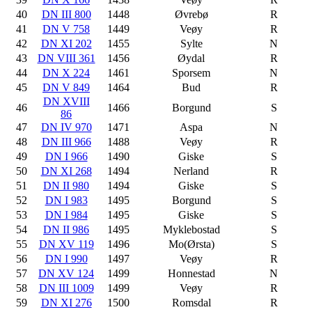
40
DN III 800
1448
Øvrebø
R
41
DN V 758
1449
Veøy
R
42
DN XI 202
1455
Sylte
N
43
DN VIII 361
1456
Øydal
R
44
DN X 224
1461
Sporsem
N
45
DN V 849
1464
Bud
R
DN XVIII
46
1466
Borgund
S
86
47
DN IV 970
1471
Aspa
N
48
DN III 966
1488
Veøy
R
49
DN I 966
1490
Giske
S
50
DN XI 268
1494
Nerland
R
51
DN II 980
1494
Giske
S
52
DN I 983
1495
Borgund
S
53
DN I 984
1495
Giske
S
54
DN II 986
1495
Myklebostad
S
55
DN XV 119
1496
Mo(Ørsta)
S
56
DN I 990
1497
Veøy
R
57
DN XV 124
1499
Honnestad
N
58
DN III 1009
1499
Veøy
R
59
DN XI 276
1500
Romsdal
R