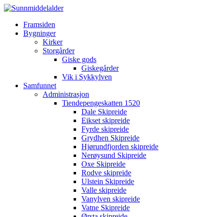
Framsiden
Bygninger
Kirker
Storgårder
Giske gods
Giskegårder
Vik i Sykkylven
Samfunnet
Administrasjon
Tiendepengeskatten 1520
Dale Skipreide
Eikset skipreide
Fyrde skipreide
Grydhen Skipreide
Hjørundfjorden skipreide
Nerøysund Skipreide
Oxe Skipreide
Rodve skipreide
Ulstein Skipreide
Valle skipreide
Vanylven skipreide
Vatne Skipreide
Ørsta skipreide