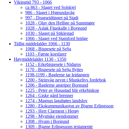
Vikingtid 793 - 1066
ca 863 - Slaget ved Solskjel
986 - Slaget i Hjørundavåg
997 - Dragseidtinget på Stadt
1028 - Olav den Hellige på Sunnmøre
1028 - Aslak Fitaskalle i Borgund
1030 - Slaget på Stiklestad
1066 - Slaget ved Stamford bridge
Tidlig middelalder 1066 - 1130
1068 - Bispesete på Selja
1103 - Første korsfarer
Høymiddelalder 1130 - 1350
1152 - Erkebispesete i Nidaros
1170 - Bispesete på Selja flyttes
1198-1199 - Baglerne tar leidangen
1200 - Steinvåg nevnt i Munkelivs Jordebok
1206 - Baglerne angriper Borgund
1225 - Peter av Husastad blir erkebiskop
1264 - Giske gård brenner
1274 - Magnus lagabøtes landslov
1280 - Ekskummunikasjon av Bjarne Erlingsson
1293 - Herr Clæment i Herøy
1298 - Mystiske eiendommer
1308 - Hvam i Borgund
1309 - Bjarne Erlingssons testamente