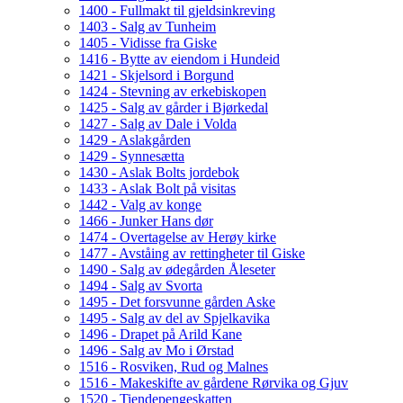
1400 - Fullmakt til gjeldsinkreving
1403 - Salg av Tunheim
1405 - Vidisse fra Giske
1416 - Bytte av eiendom i Hundeid
1421 - Skjelsord i Borgund
1424 - Stevning av erkebiskopen
1425 - Salg av gårder i Bjørkedal
1427 - Salg av Dale i Volda
1429 - Aslakgården
1429 - Synnesætta
1430 - Aslak Bolts jordebok
1433 - Aslak Bolt på visitas
1442 - Valg av konge
1466 - Junker Hans dør
1474 - Overtagelse av Herøy kirke
1477 - Avståing av rettingheter til Giske
1490 - Salg av ødegården Åleseter
1494 - Salg av Svorta
1495 - Det forsvunne gården Aske
1495 - Salg av del av Spjelkavika
1496 - Drapet på Arild Kane
1496 - Salg av Mo i Ørstad
1516 - Rosviken, Rud og Malnes
1516 - Makeskifte av gårdene Rørvika og Gjuv
1520 - Tiendepengeskatten