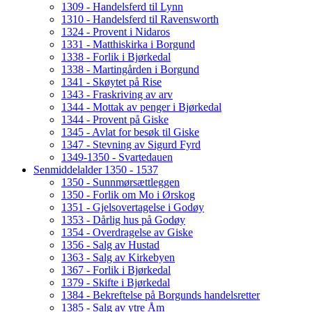
1309 - Handelsferd til Lynn
1310 - Handelsferd til Ravensworth
1324 - Provent i Nidaros
1331 - Matthiskirka i Borgund
1338 - Forlik i Bjørkedal
1338 - Martingården i Borgund
1341 - Skøytet på Rise
1343 - Fraskriving av arv
1344 - Mottak av penger i Bjørkedal
1344 - Provent på Giske
1345 - Avlat for besøk til Giske
1347 - Stevning av Sigurd Fyrd
1349-1350 - Svartedauen
Senmiddelalder 1350 - 1537
1350 - Sunnmørsættleggen
1350 - Forlik om Mo i Ørskog
1351 - Gjelsovertagelse i Godøy
1353 - Dårlig hus på Godøy
1354 - Overdragelse av Giske
1356 - Salg av Hustad
1363 - Salg av Kirkebyen
1367 - Forlik i Bjørkedal
1379 - Skifte i Bjørkedal
1384 - Bekreftelse på Borgunds handelsretter
1385 - Salg av ytre Åm