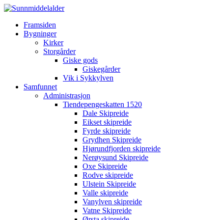
Framsiden
Bygninger
Kirker
Storgårder
Giske gods
Giskegårder
Vik i Sykkylven
Samfunnet
Administrasjon
Tiendepengeskatten 1520
Dale Skipreide
Eikset skipreide
Fyrde skipreide
Grydhen Skipreide
Hjørundfjorden skipreide
Nerøysund Skipreide
Oxe Skipreide
Rodve skipreide
Ulstein Skipreide
Valle skipreide
Vanylven skipreide
Vatne Skipreide
Ørsta skipreide