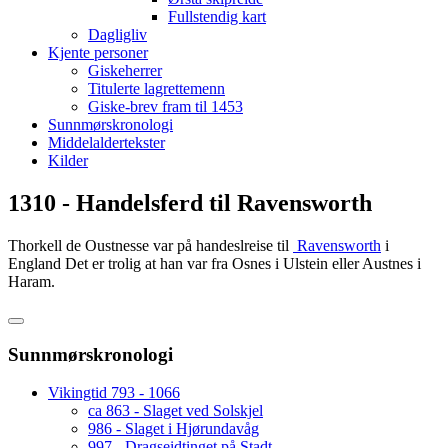
Fullstendig kart
Dagligliv
Kjente personer
Giskeherrer
Titulerte lagrettemenn
Giske-brev fram til 1453
Sunnmørskronologi
Middelaldertekster
Kilder
1310 - Handelsferd til Ravensworth
Thorkell de Oustnesse var på handeslreise til
Ravensworth
i
England Det er trolig at han var fra Osnes i Ulstein eller Austnes i
Haram.
Sunnmørskronologi
Vikingtid 793 - 1066
ca 863 - Slaget ved Solskjel
986 - Slaget i Hjørundavåg
997 - Dragseidtinget på Stadt