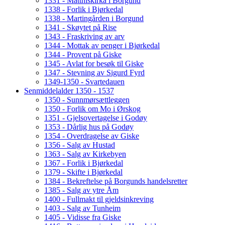
1331 - Matthiskirka i Borgund
1338 - Forlik i Bjørkedal
1338 - Martingården i Borgund
1341 - Skøytet på Rise
1343 - Fraskriving av arv
1344 - Mottak av penger i Bjørkedal
1344 - Provent på Giske
1345 - Avlat for besøk til Giske
1347 - Stevning av Sigurd Fyrd
1349-1350 - Svartedauen
Senmiddelalder 1350 - 1537
1350 - Sunnmørsættleggen
1350 - Forlik om Mo i Ørskog
1351 - Gjelsovertagelse i Godøy
1353 - Dårlig hus på Godøy
1354 - Overdragelse av Giske
1356 - Salg av Hustad
1363 - Salg av Kirkebyen
1367 - Forlik i Bjørkedal
1379 - Skifte i Bjørkedal
1384 - Bekreftelse på Borgunds handelsretter
1385 - Salg av ytre Åm
1400 - Fullmakt til gjeldsinkreving
1403 - Salg av Tunheim
1405 - Vidisse fra Giske