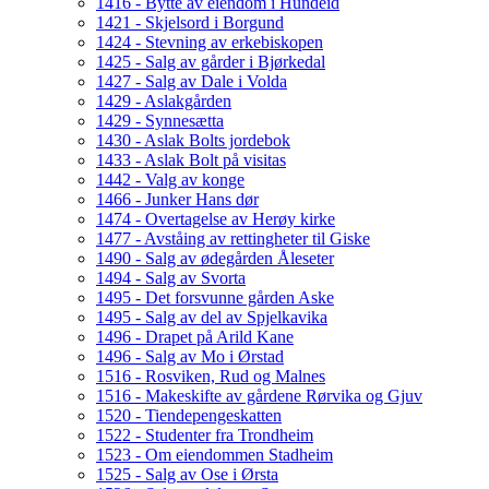
1416 - Bytte av eiendom i Hundeid
1421 - Skjelsord i Borgund
1424 - Stevning av erkebiskopen
1425 - Salg av gårder i Bjørkedal
1427 - Salg av Dale i Volda
1429 - Aslakgården
1429 - Synnesætta
1430 - Aslak Bolts jordebok
1433 - Aslak Bolt på visitas
1442 - Valg av konge
1466 - Junker Hans dør
1474 - Overtagelse av Herøy kirke
1477 - Avståing av rettingheter til Giske
1490 - Salg av ødegården Åleseter
1494 - Salg av Svorta
1495 - Det forsvunne gården Aske
1495 - Salg av del av Spjelkavika
1496 - Drapet på Arild Kane
1496 - Salg av Mo i Ørstad
1516 - Rosviken, Rud og Malnes
1516 - Makeskifte av gårdene Rørvika og Gjuv
1520 - Tiendepengeskatten
1522 - Studenter fra Trondheim
1523 - Om eiendommen Stadheim
1525 - Salg av Ose i Ørsta