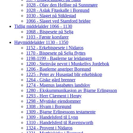
1028 - Olav den Hellige på Sunnmøre
1028 - Aslak Fitaskalle i Borgund
1030 - Slaget på Stiklestad
1066 - Slaget ved Stamford bridge
Tidlig middelalder 1066 - 1130
1068 - Bispesete på Selja
1103 - Første korsfarer
Høymiddelalder 1130 - 1350
1152 - Erkebispesete i Nidaros
1170 - Bispesete på Selja flyttes
1198-1199 - Baglerne tar leidangen
1200 - Steinvåg nevnt i Munkelivs Jordebok
1206 - Baglerne angriper Borgund
1225 - Peter av Husastad blir erkebiskop
1264 - Giske gård brenner
1274 - Magnus lagabøtes landslov
1280 - Ekskummunikasjon av Bjarne Erlingsson
1293 - Herr Clæment i Herøy
1298 - Mystiske eiendommer
1308 - Hvam i Borgund
1309 - Bjarne Erlingssons testamente
1309 - Handelsferd til Lynn
1310 - Handelsferd til Ravensworth
1324 - Provent i Nidaros