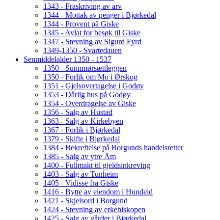
1343 - Fraskriving av arv
1344 - Mottak av penger i Bjørkedal
1344 - Provent på Giske
1345 - Avlat for besøk til Giske
1347 - Stevning av Sigurd Fyrd
1349-1350 - Svartedauen
Senmiddelalder 1350 - 1537
1350 - Sunnmørsættleggen
1350 - Forlik om Mo i Ørskog
1351 - Gjelsovertagelse i Godøy
1353 - Dårlig hus på Godøy
1354 - Overdragelse av Giske
1356 - Salg av Hustad
1363 - Salg av Kirkebyen
1367 - Forlik i Bjørkedal
1379 - Skifte i Bjørkedal
1384 - Bekreftelse på Borgunds handelsretter
1385 - Salg av ytre Åm
1400 - Fullmakt til gjeldsinkreving
1403 - Salg av Tunheim
1405 - Vidisse fra Giske
1416 - Bytte av eiendom i Hundeid
1421 - Skjelsord i Borgund
1424 - Stevning av erkebiskopen
1425 - Salg av gårder i Bjørkedal