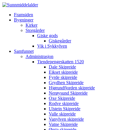
Framsiden
Bygninger
Kirker
Storgårder
Giske gods
Giskegårder
Vik i Sykkylven
Samfunnet
Administrasjon
Tiendepengeskatten 1520
Dale Skipreide
Eikset skipreide
Fyrde skipreide
Grydhen Skipreide
Hjørundfjorden skipreide
Nerøysund Skipreide
Oxe Skipreide
Rodve skipreide
Ulstein Skipreide
Valle skipreide
Vanylven skipreide
Vatne Skipreide
Ørsta skipreide