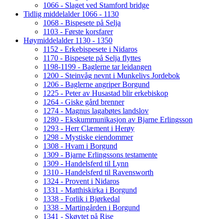
1066 - Slaget ved Stamford bridge
Tidlig middelalder 1066 - 1130
1068 - Bispesete på Selja
1103 - Første korsfarer
Høymiddelalder 1130 - 1350
1152 - Erkebispesete i Nidaros
1170 - Bispesete på Selja flyttes
1198-1199 - Baglerne tar leidangen
1200 - Steinvåg nevnt i Munkelivs Jordebok
1206 - Baglerne angriper Borgund
1225 - Peter av Husastad blir erkebiskop
1264 - Giske gård brenner
1274 - Magnus lagabøtes landslov
1280 - Ekskummunikasjon av Bjarne Erlingsson
1293 - Herr Clæment i Herøy
1298 - Mystiske eiendommer
1308 - Hvam i Borgund
1309 - Bjarne Erlingssons testamente
1309 - Handelsferd til Lynn
1310 - Handelsferd til Ravensworth
1324 - Provent i Nidaros
1331 - Matthiskirka i Borgund
1338 - Forlik i Bjørkedal
1338 - Martingården i Borgund
1341 - Skøytet på Rise