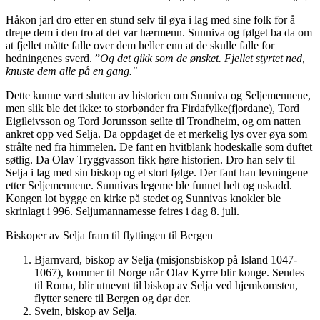
Håkon jarl
dro etter en stund selv til øya i lag med sine folk for å
drepe dem i den tro at det var hærmenn. Sunniva og følget ba da om
at fjellet måtte falle over dem heller enn at de skulle falle for
hedningenes sverd. ”
Og det gikk som de ønsket. Fjellet styrtet ned,
knuste dem alle på en gang."
Dette kunne vært slutten av historien om Sunniva og Seljemennene,
men slik ble det ikke: to storbønder fra Firdafylke(fjordane), Tord
Eigileivsson og Tord Jorunsson seilte til Trondheim, og om natten
ankret opp ved Selja. Da oppdaget de et merkelig lys over øya som
strålte ned fra himmelen. De fant en hvitblank hodeskalle som duftet
søtlig. Da Olav Tryggvasson fikk høre historien. Dro han selv til
Selja i lag med sin biskop og et stort følge. Der fant han levningene
etter Seljemennene. Sunnivas legeme ble funnet helt og uskadd.
Kongen lot bygge en kirke på stedet og Sunnivas knokler ble
skrinlagt i 996. Seljumannamesse feires i dag 8. juli.
Biskoper av Selja fram til flyttingen til Bergen
Bjarnvard, biskop av Selja (misjonsbiskop på Island 1047-
1067), kommer til Norge når Olav Kyrre blir konge. Sendes
til Roma, blir utnevnt til biskop av Selja ved hjemkomsten,
flytter senere til Bergen og dør der.
Svein, biskop av Selja.