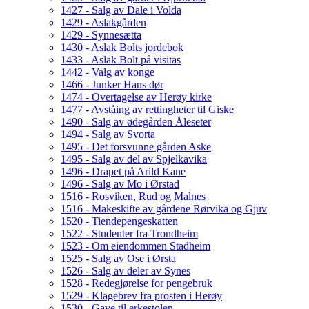
1427 - Salg av Dale i Volda
1429 - Aslakgården
1429 - Synnesætta
1430 - Aslak Bolts jordebok
1433 - Aslak Bolt på visitas
1442 - Valg av konge
1466 - Junker Hans dør
1474 - Overtagelse av Herøy kirke
1477 - Avståing av rettingheter til Giske
1490 - Salg av ødegården Åleseter
1494 - Salg av Svorta
1495 - Det forsvunne gården Aske
1495 - Salg av del av Spjelkavika
1496 - Drapet på Arild Kane
1496 - Salg av Mo i Ørstad
1516 - Rosviken, Rud og Malnes
1516 - Makeskifte av gårdene Rørvika og Gjuv
1520 - Tiendepengeskatten
1522 - Studenter fra Trondheim
1523 - Om eiendommen Stadheim
1525 - Salg av Ose i Ørsta
1526 - Salg av deler av Synes
1528 - Redegjørelse for pengebruk
1529 - Klagebrev fra prosten i Herøy
1530 - Gave til erkestolen