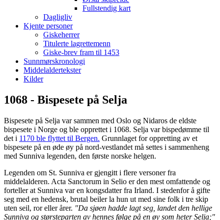
Fullstendig kart
Dagligliv
Kjente personer
Giskeherrer
Titulerte lagrettemenn
Giske-brev fram til 1453
Sunnmørskronologi
Middelaldertekster
Kilder
1068 - Bispesete på Selja
Bispesete på Selja var sammen med Oslo og Nidaros de eldste
bispesete i Norge og ble opprettet i 1068. Selja var bispedømme til
det i
1170 ble flyttet til Bergen.
Grunnlaget for oppretting av et
bispesete på en øde øy på nord-vestlandet må settes i sammenheng
med Sunniva legenden, den første norske helgen.
Legenden om St. Sunniva er gjengitt i flere versoner fra
middelalderen.
Acta Sanctorum in Selio er den mest omfattende og
forteller
at Sunniva var en kongsdatter fra Irland. I stedenfor å gifte
seg med en hedensk, brutal beiler la hun ut med sine folk i tre skip
uten seil, ror eller årer.
"Da sjøen hadde lagt seg, landet den hellige
Sunniva og størsteparten av hennes følge på en øy som heter Selja;"