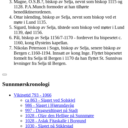
Magne, O.S.B.?, biskop av Selja, nevnt som biskop 1115 og
1128. P.A.Munch formoder at han tilhørte
benediktinerordenen.
Ottar islending, biskop av Selja, nevnt som biskop ved et
møte i Lund 1135.
Sigurd, biskop av Selja, tilstede som biskop ved møter i Lund
1139, død 1156.
Pål, biskop av Selja 1156/7-1170 - fordrevet fra bispesetet c.
1160, kong Øysteins kapellan.
Nikolas Petersson i Sogn, biskop av Selja, senere biskop av
Bergen c.1160-1194. Innsatt av kong Inge. Flyttet bispesetet
formelt fra Selja til Bergen i 1170 da han flyttet St. Sunnivas
levninger fra Selja til Bergen.
Sunnmørskronologi
Vikingtid 793 - 1066
ca 863 - Slaget ved Solskjel
986 - Slaget i Hjørundavåg
997 - Dragseidtinget på Stadt
1028 - Olav den Hellige på Sunnmøre
1028 - Aslak Fitaskalle i Borgund
1030 - Slaget på Stiklestad