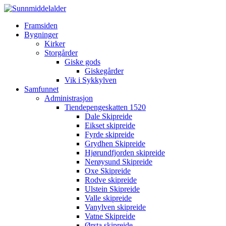
Framsiden
Bygninger
Kirker
Storgårder
Giske gods
Giskegårder
Vik i Sykkylven
Samfunnet
Administrasjon
Tiendepengeskatten 1520
Dale Skipreide
Eikset skipreide
Fyrde skipreide
Grydhen Skipreide
Hjørundfjorden skipreide
Nerøysund Skipreide
Oxe Skipreide
Rodve skipreide
Ulstein Skipreide
Valle skipreide
Vanylven skipreide
Vatne Skipreide
Ørsta skipreide