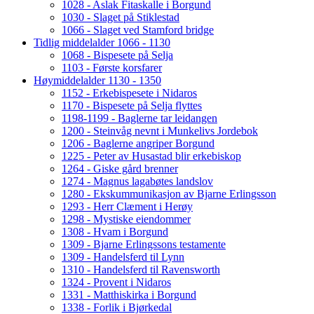
1028 - Aslak Fitaskalle i Borgund
1030 - Slaget på Stiklestad
1066 - Slaget ved Stamford bridge
Tidlig middelalder 1066 - 1130
1068 - Bispesete på Selja
1103 - Første korsfarer
Høymiddelalder 1130 - 1350
1152 - Erkebispesete i Nidaros
1170 - Bispesete på Selja flyttes
1198-1199 - Baglerne tar leidangen
1200 - Steinvåg nevnt i Munkelivs Jordebok
1206 - Baglerne angriper Borgund
1225 - Peter av Husastad blir erkebiskop
1264 - Giske gård brenner
1274 - Magnus lagabøtes landslov
1280 - Ekskummunikasjon av Bjarne Erlingsson
1293 - Herr Clæment i Herøy
1298 - Mystiske eiendommer
1308 - Hvam i Borgund
1309 - Bjarne Erlingssons testamente
1309 - Handelsferd til Lynn
1310 - Handelsferd til Ravensworth
1324 - Provent i Nidaros
1331 - Matthiskirka i Borgund
1338 - Forlik i Bjørkedal