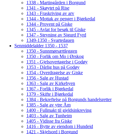
1338 - Martingården i Borgund
1341 - Skøytet på Rise
1343 - Fraskriving av arv
1344 - Mottak av penger i Bjørkedal
1344 - Provent på Giske
1345 - Avlat for besøk til Giske
1347 - Stevning av Sigurd Fyrd
1349-1350 - Svartedauen
Senmiddelalder 1350 - 1537
1350 - Sunnmørsættleggen
1350 - Forlik om Mo i Ørskog
1351 - Gjelsovertagelse i Godøy
1353 - Dårlig hus på Godøy
1354 - Overdragelse av Giske
1356 - Salg av Hustad
1363 - Salg av Kirkebyen
1367 - Forlik i Bjørkedal
1379 - Skifte i Bjørkedal
1384 - Bekreftelse på Borgunds handelsretter
1385 - Salg av ytre Åm
1400 - Fullmakt til gjeldsinkreving
1403 - Salg av Tunheim
1405 - Vidisse fra Giske
1416 - Bytte av eiendom i Hundeid
1421 - Skjelsord i Borgund