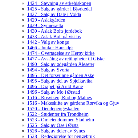
1424 - Stevning av erkebiskopen
1425 - Salg av gårder i Bjørkedal
1427 - Salg av Dale i Volda
1429 - Aslakgården
1429 - Synnesætta
1430 - Aslak Bolts jordebok
1433 - Aslak Bolt på visitas
1442 - Valg av konge
1466 - Junker Hans dør
1474 - Overtagelse av Herøy kirke
1477 - Avståing av rettingheter til Giske
1490 - Salg av ødegården Åleseter
1494 - Salg av Svorta
1495 - Det forsvunne gården Aske
1495 - Salg av del av Spjelkavika
1496 - Drapet på Arild Kane
1496 - Salg av Mo i Ørstad
1516 - Rosviken, Rud og Malnes
1516 - Makeskifte av gårdene Rørvika og Gjuv
1520 - Tiendepengeskatten
1522 - Studenter fra Trondheim
1523 - Om eiendommen Stadheim
1525 - Salg av Ose i Ørsta
1526 - Salg av deler av Synes
1528 - Redegjørelse for pengebruk