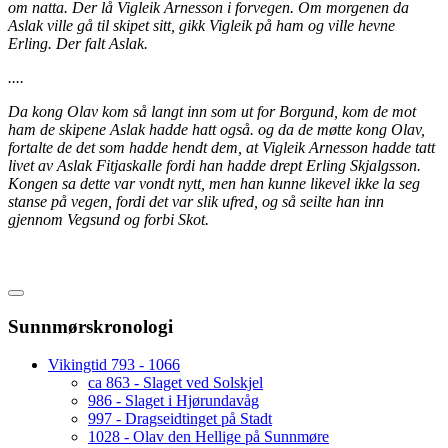
om natta. Der lå Vigleik Arnesson i forvegen. Om morgenen da
Aslak ville gå til skipet sitt, gikk Vigleik på ham og ville hevne
Erling. Der falt Aslak.
....
Da kong Olav kom så langt inn som ut for Borgund, kom de mot
ham de skipene Aslak hadde hatt også. og da de møtte kong Olav,
fortalte de det som hadde hendt dem, at Vigleik Arnesson hadde tatt
livet av Aslak Fitjaskalle fordi han hadde drept Erling Skjalgsson.
Kongen sa dette var vondt nytt, men han kunne likevel ikke la seg
stanse på vegen, fordi det var slik ufred, og så seilte han inn
gjennom Vegsund og forbi Skot.
Sunnmørskronologi
Vikingtid 793 - 1066
ca 863 - Slaget ved Solskjel
986 - Slaget i Hjørundavåg
997 - Dragseidtinget på Stadt
1028 - Olav den Hellige på Sunnmøre