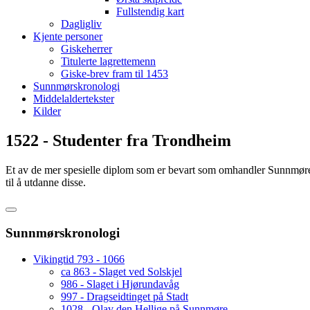
Fullstendig kart
Dagligliv
Kjente personer
Giskeherrer
Titulerte lagrettemenn
Giske-brev fram til 1453
Sunnmørskronologi
Middelaldertekster
Kilder
1522 - Studenter fra Trondheim
Et av de mer spesielle diplom som er bevart som omhandler Sunnmøre 
til å utdanne disse.
Sunnmørskronologi
Vikingtid 793 - 1066
ca 863 - Slaget ved Solskjel
986 - Slaget i Hjørundavåg
997 - Dragseidtinget på Stadt
1028 - Olav den Hellige på Sunnmøre