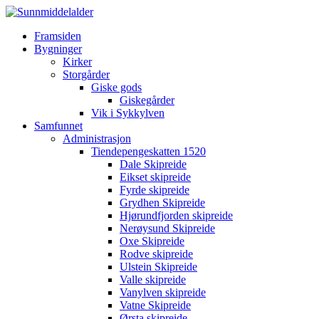
Framsiden
Bygninger
Kirker
Storgårder
Giske gods
Giskegårder
Vik i Sykkylven
Samfunnet
Administrasjon
Tiendepengeskatten 1520
Dale Skipreide
Eikset skipreide
Fyrde skipreide
Grydhen Skipreide
Hjørundfjorden skipreide
Nerøysund Skipreide
Oxe Skipreide
Rodve skipreide
Ulstein Skipreide
Valle skipreide
Vanylven skipreide
Vatne Skipreide
Ørsta skipreide