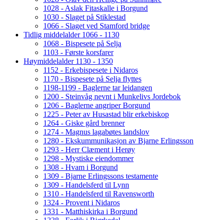
1028 - Aslak Fitaskalle i Borgund
1030 - Slaget på Stiklestad
1066 - Slaget ved Stamford bridge
Tidlig middelalder 1066 - 1130
1068 - Bispesete på Selja
1103 - Første korsfarer
Høymiddelalder 1130 - 1350
1152 - Erkebispesete i Nidaros
1170 - Bispesete på Selja flyttes
1198-1199 - Baglerne tar leidangen
1200 - Steinvåg nevnt i Munkelivs Jordebok
1206 - Baglerne angriper Borgund
1225 - Peter av Husastad blir erkebiskop
1264 - Giske gård brenner
1274 - Magnus lagabøtes landslov
1280 - Ekskummunikasjon av Bjarne Erlingsson
1293 - Herr Clæment i Herøy
1298 - Mystiske eiendommer
1308 - Hvam i Borgund
1309 - Bjarne Erlingssons testamente
1309 - Handelsferd til Lynn
1310 - Handelsferd til Ravensworth
1324 - Provent i Nidaros
1331 - Matthiskirka i Borgund