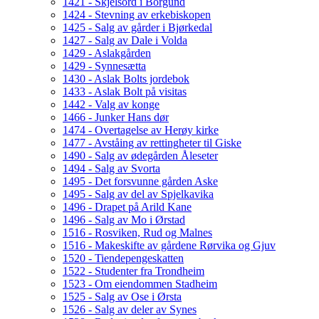
1421 - Skjelsord i Borgund
1424 - Stevning av erkebiskopen
1425 - Salg av gårder i Bjørkedal
1427 - Salg av Dale i Volda
1429 - Aslakgården
1429 - Synnesætta
1430 - Aslak Bolts jordebok
1433 - Aslak Bolt på visitas
1442 - Valg av konge
1466 - Junker Hans dør
1474 - Overtagelse av Herøy kirke
1477 - Avståing av rettingheter til Giske
1490 - Salg av ødegården Åleseter
1494 - Salg av Svorta
1495 - Det forsvunne gården Aske
1495 - Salg av del av Spjelkavika
1496 - Drapet på Arild Kane
1496 - Salg av Mo i Ørstad
1516 - Rosviken, Rud og Malnes
1516 - Makeskifte av gårdene Rørvika og Gjuv
1520 - Tiendepengeskatten
1522 - Studenter fra Trondheim
1523 - Om eiendommen Stadheim
1525 - Salg av Ose i Ørsta
1526 - Salg av deler av Synes