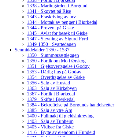
1338 - Forlik i Bjørkedal
1338 - Martingården i Borgund
1341 - Skøytet på Rise
1343 - Fraskriving av arv
1344 - Mottak av penger i Bjørkedal
1344 - Provent på Giske
1345 - Avlat for besøk til Giske
1347 - Stevning av Sigurd Fyrd
1349-1350 - Svartedauen
Senmiddelalder 1350 - 1537
1350 - Sunnmørsættleggen
1350 - Forlik om Mo i Ørskog
1351 - Gjelsovertagelse i Godøy
1353 - Dårlig hus på Godøy
1354 - Overdragelse av Giske
1356 - Salg av Hustad
1363 - Salg av Kirkebyen
1367 - Forlik i Bjørkedal
1379 - Skifte i Bjørkedal
1384 - Bekreftelse på Borgunds handelsretter
1385 - Salg av ytre Åm
1400 - Fullmakt til gjeldsinkreving
1403 - Salg av Tunheim
1405 - Vidisse fra Giske
1416 - Bytte av eiendom i Hundeid