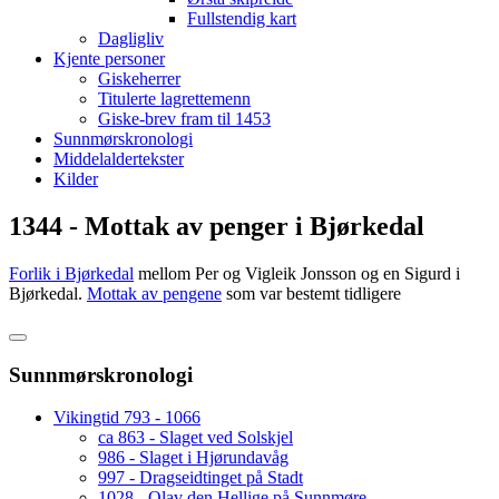
Fullstendig kart
Dagligliv
Kjente personer
Giskeherrer
Titulerte lagrettemenn
Giske-brev fram til 1453
Sunnmørskronologi
Middelaldertekster
Kilder
1344 - Mottak av penger i Bjørkedal
Forlik i Bjørkedal
mellom Per og Vigleik Jonsson og en Sigurd i
Bjørkedal.
Mottak av pengene
som var bestemt tidligere
Sunnmørskronologi
Vikingtid 793 - 1066
ca 863 - Slaget ved Solskjel
986 - Slaget i Hjørundavåg
997 - Dragseidtinget på Stadt
1028 - Olav den Hellige på Sunnmøre