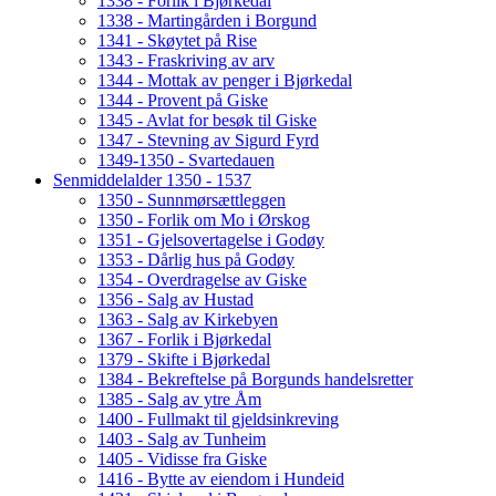
1338 - Forlik i Bjørkedal
1338 - Martingården i Borgund
1341 - Skøytet på Rise
1343 - Fraskriving av arv
1344 - Mottak av penger i Bjørkedal
1344 - Provent på Giske
1345 - Avlat for besøk til Giske
1347 - Stevning av Sigurd Fyrd
1349-1350 - Svartedauen
Senmiddelalder 1350 - 1537
1350 - Sunnmørsættleggen
1350 - Forlik om Mo i Ørskog
1351 - Gjelsovertagelse i Godøy
1353 - Dårlig hus på Godøy
1354 - Overdragelse av Giske
1356 - Salg av Hustad
1363 - Salg av Kirkebyen
1367 - Forlik i Bjørkedal
1379 - Skifte i Bjørkedal
1384 - Bekreftelse på Borgunds handelsretter
1385 - Salg av ytre Åm
1400 - Fullmakt til gjeldsinkreving
1403 - Salg av Tunheim
1405 - Vidisse fra Giske
1416 - Bytte av eiendom i Hundeid