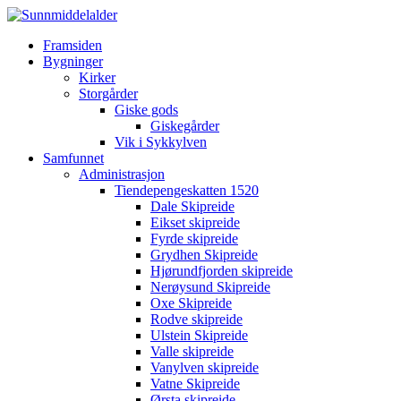
Framsiden
Bygninger
Kirker
Storgårder
Giske gods
Giskegårder
Vik i Sykkylven
Samfunnet
Administrasjon
Tiendepengeskatten 1520
Dale Skipreide
Eikset skipreide
Fyrde skipreide
Grydhen Skipreide
Hjørundfjorden skipreide
Nerøysund Skipreide
Oxe Skipreide
Rodve skipreide
Ulstein Skipreide
Valle skipreide
Vanylven skipreide
Vatne Skipreide
Ørsta skipreide