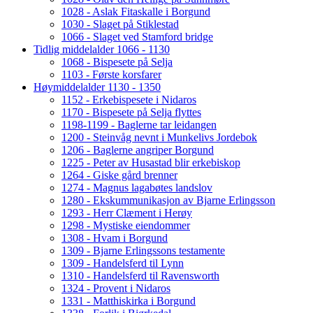
1028 - Aslak Fitaskalle i Borgund
1030 - Slaget på Stiklestad
1066 - Slaget ved Stamford bridge
Tidlig middelalder 1066 - 1130
1068 - Bispesete på Selja
1103 - Første korsfarer
Høymiddelalder 1130 - 1350
1152 - Erkebispesete i Nidaros
1170 - Bispesete på Selja flyttes
1198-1199 - Baglerne tar leidangen
1200 - Steinvåg nevnt i Munkelivs Jordebok
1206 - Baglerne angriper Borgund
1225 - Peter av Husastad blir erkebiskop
1264 - Giske gård brenner
1274 - Magnus lagabøtes landslov
1280 - Ekskummunikasjon av Bjarne Erlingsson
1293 - Herr Clæment i Herøy
1298 - Mystiske eiendommer
1308 - Hvam i Borgund
1309 - Bjarne Erlingssons testamente
1309 - Handelsferd til Lynn
1310 - Handelsferd til Ravensworth
1324 - Provent i Nidaros
1331 - Matthiskirka i Borgund