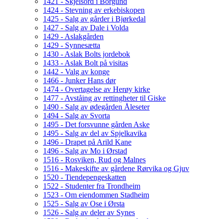
1421 - Skjelsord i Borgund
1424 - Stevning av erkebiskopen
1425 - Salg av gårder i Bjørkedal
1427 - Salg av Dale i Volda
1429 - Aslakgården
1429 - Synnesætta
1430 - Aslak Bolts jordebok
1433 - Aslak Bolt på visitas
1442 - Valg av konge
1466 - Junker Hans dør
1474 - Overtagelse av Herøy kirke
1477 - Avståing av rettingheter til Giske
1490 - Salg av ødegården Åleseter
1494 - Salg av Svorta
1495 - Det forsvunne gården Aske
1495 - Salg av del av Spjelkavika
1496 - Drapet på Arild Kane
1496 - Salg av Mo i Ørstad
1516 - Rosviken, Rud og Malnes
1516 - Makeskifte av gårdene Rørvika og Gjuv
1520 - Tiendepengeskatten
1522 - Studenter fra Trondheim
1523 - Om eiendommen Stadheim
1525 - Salg av Ose i Ørsta
1526 - Salg av deler av Synes