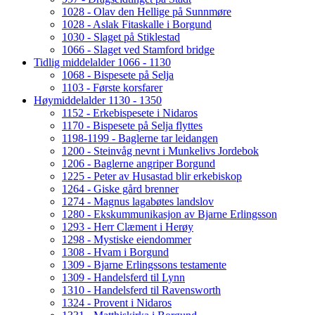
1028 - Olav den Hellige på Sunnmøre
1028 - Aslak Fitaskalle i Borgund
1030 - Slaget på Stiklestad
1066 - Slaget ved Stamford bridge
Tidlig middelalder 1066 - 1130
1068 - Bispesete på Selja
1103 - Første korsfarer
Høymiddelalder 1130 - 1350
1152 - Erkebispesete i Nidaros
1170 - Bispesete på Selja flyttes
1198-1199 - Baglerne tar leidangen
1200 - Steinvåg nevnt i Munkelivs Jordebok
1206 - Baglerne angriper Borgund
1225 - Peter av Husastad blir erkebiskop
1264 - Giske gård brenner
1274 - Magnus lagabøtes landslov
1280 - Ekskummunikasjon av Bjarne Erlingsson
1293 - Herr Clæment i Herøy
1298 - Mystiske eiendommer
1308 - Hvam i Borgund
1309 - Bjarne Erlingssons testamente
1309 - Handelsferd til Lynn
1310 - Handelsferd til Ravensworth
1324 - Provent i Nidaros