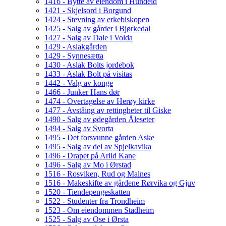
1416 - Bytte av eiendom i Hundeid
1421 - Skjelsord i Borgund
1424 - Stevning av erkebiskopen
1425 - Salg av gårder i Bjørkedal
1427 - Salg av Dale i Volda
1429 - Aslakgården
1429 - Synnesætta
1430 - Aslak Bolts jordebok
1433 - Aslak Bolt på visitas
1442 - Valg av konge
1466 - Junker Hans dør
1474 - Overtagelse av Herøy kirke
1477 - Avståing av rettingheter til Giske
1490 - Salg av ødegården Åleseter
1494 - Salg av Svorta
1495 - Det forsvunne gården Aske
1495 - Salg av del av Spjelkavika
1496 - Drapet på Arild Kane
1496 - Salg av Mo i Ørstad
1516 - Rosviken, Rud og Malnes
1516 - Makeskifte av gårdene Rørvika og Gjuv
1520 - Tiendepengeskatten
1522 - Studenter fra Trondheim
1523 - Om eiendommen Stadheim
1525 - Salg av Ose i Ørsta