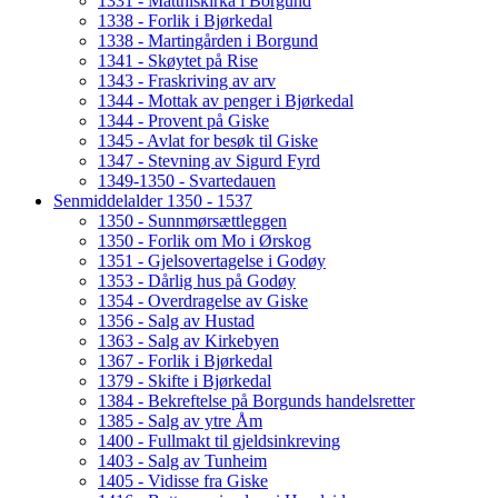
1331 - Matthiskirka i Borgund
1338 - Forlik i Bjørkedal
1338 - Martingården i Borgund
1341 - Skøytet på Rise
1343 - Fraskriving av arv
1344 - Mottak av penger i Bjørkedal
1344 - Provent på Giske
1345 - Avlat for besøk til Giske
1347 - Stevning av Sigurd Fyrd
1349-1350 - Svartedauen
Senmiddelalder 1350 - 1537
1350 - Sunnmørsættleggen
1350 - Forlik om Mo i Ørskog
1351 - Gjelsovertagelse i Godøy
1353 - Dårlig hus på Godøy
1354 - Overdragelse av Giske
1356 - Salg av Hustad
1363 - Salg av Kirkebyen
1367 - Forlik i Bjørkedal
1379 - Skifte i Bjørkedal
1384 - Bekreftelse på Borgunds handelsretter
1385 - Salg av ytre Åm
1400 - Fullmakt til gjeldsinkreving
1403 - Salg av Tunheim
1405 - Vidisse fra Giske