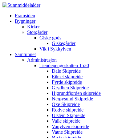
Framsiden
Bygninger
Kirker
Storgårder
Giske gods
Giskegårder
Vik i Sykkylven
Samfunnet
Administrasjon
Tiendepengeskatten 1520
Dale Skipreide
Eikset skipreide
Fyrde skipreide
Grydhen Skipreide
Hjørundfjorden skipreide
Nerøysund Skipreide
Oxe Skipreide
Rodve skipreide
Ulstein Skipreide
Valle skipreide
Vanylven skipreide
Vatne Skipreide
Ørsta skipreide