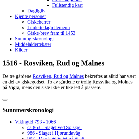
Fullstendig kart
Dagligliv
Kjente personer
Giskeherrer
Titulerte lagrettemenn
Giske-brev fram til 1453
Sunnmørskronologi
Middelaldertekster
Kilder
1516 - Rosviken, Rud og Malnes
De tre gårdene
Rosviken, Rud og Malnes
bekreftes at alltid har vært
en del av giskegodset. To av gårdene er trolig Røssvika og Molnes
på Vigra, mens den siste ikke er like lett å plassere.
Sunnmørskronologi
Vikingtid 793 - 1066
ca 863 - Slaget ved Solskjel
986 - Slaget i Hjørundavåg
997 - Dragseidtinget på Stadt