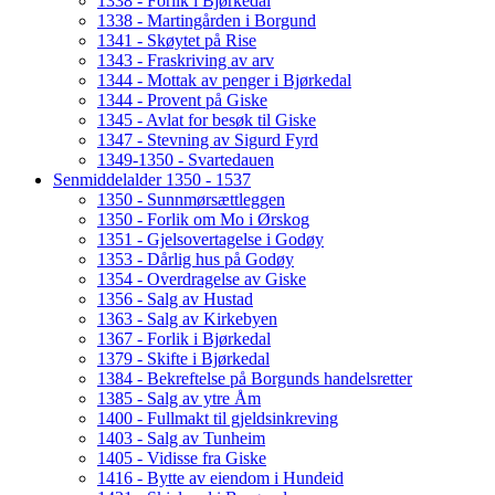
1338 - Forlik i Bjørkedal
1338 - Martingården i Borgund
1341 - Skøytet på Rise
1343 - Fraskriving av arv
1344 - Mottak av penger i Bjørkedal
1344 - Provent på Giske
1345 - Avlat for besøk til Giske
1347 - Stevning av Sigurd Fyrd
1349-1350 - Svartedauen
Senmiddelalder 1350 - 1537
1350 - Sunnmørsættleggen
1350 - Forlik om Mo i Ørskog
1351 - Gjelsovertagelse i Godøy
1353 - Dårlig hus på Godøy
1354 - Overdragelse av Giske
1356 - Salg av Hustad
1363 - Salg av Kirkebyen
1367 - Forlik i Bjørkedal
1379 - Skifte i Bjørkedal
1384 - Bekreftelse på Borgunds handelsretter
1385 - Salg av ytre Åm
1400 - Fullmakt til gjeldsinkreving
1403 - Salg av Tunheim
1405 - Vidisse fra Giske
1416 - Bytte av eiendom i Hundeid