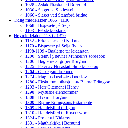
1028 - Aslak Fitaskalle i Borgund
1030 - Slaget på Stiklestad
1066 - Slaget ved Stamford bridge
Tidlig middelalder 1066 - 1130
1068 - Bispesete på Selja
1103 - Første korsfarer
Høymiddelalder 1130 - 1350
1152 - Erkebispesete i Nidaros
1170 - Bispesete på Selja flyttes
1198-1199 - Baglerne tar leidangen
1200 - Steinvåg nevnt i Munkelivs Jordebok
1206 - Baglerne angriper Borgund
1225 - Peter av Husastad blir erkebiskop
1264 - Giske gård brenner
1274 - Magnus lagabøtes landslov
1280 - Ekskummunikasjon av Bjarne Erlingsson
1293 - Herr Clæment i Herøy
1298 - Mystiske eiendommer
1308 - Hvam i Borgund
1309 - Bjarne Erlingssons testamente
1309 - Handelsferd til Lynn
1310 - Handelsferd til Ravensworth
1324 - Provent i Nidaros
1331 - Matthiskirka i Borgund