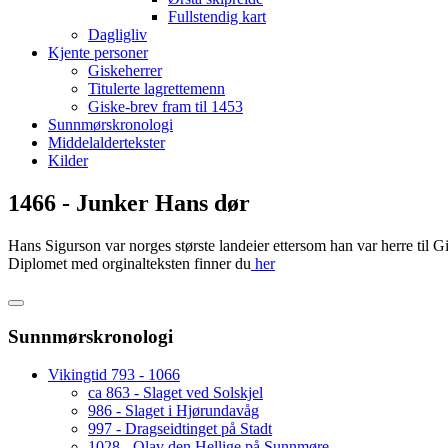
Fullstendig kart
Dagligliv
Kjente personer
Giskeherrer
Titulerte lagrettemenn
Giske-brev fram til 1453
Sunnmørskronologi
Middelaldertekster
Kilder
1466 - Junker Hans dør
Hans Sigurson var norges største landeier ettersom han var herre til G
Diplomet med orginalteksten finner du
her
Sunnmørskronologi
Vikingtid 793 - 1066
ca 863 - Slaget ved Solskjel
986 - Slaget i Hjørundavåg
997 - Dragseidtinget på Stadt
1028 - Olav den Hellige på Sunnmøre