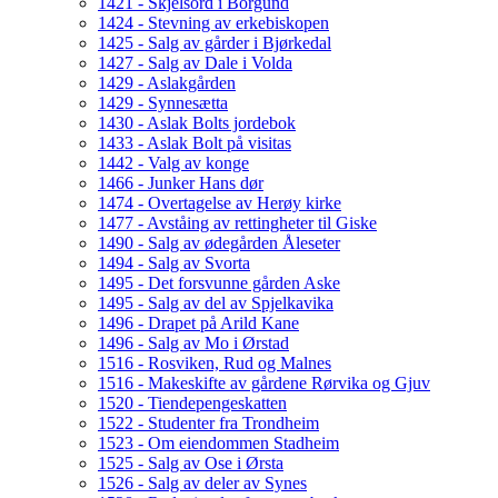
1421 - Skjelsord i Borgund
1424 - Stevning av erkebiskopen
1425 - Salg av gårder i Bjørkedal
1427 - Salg av Dale i Volda
1429 - Aslakgården
1429 - Synnesætta
1430 - Aslak Bolts jordebok
1433 - Aslak Bolt på visitas
1442 - Valg av konge
1466 - Junker Hans dør
1474 - Overtagelse av Herøy kirke
1477 - Avståing av rettingheter til Giske
1490 - Salg av ødegården Åleseter
1494 - Salg av Svorta
1495 - Det forsvunne gården Aske
1495 - Salg av del av Spjelkavika
1496 - Drapet på Arild Kane
1496 - Salg av Mo i Ørstad
1516 - Rosviken, Rud og Malnes
1516 - Makeskifte av gårdene Rørvika og Gjuv
1520 - Tiendepengeskatten
1522 - Studenter fra Trondheim
1523 - Om eiendommen Stadheim
1525 - Salg av Ose i Ørsta
1526 - Salg av deler av Synes