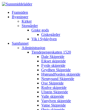
Framsiden
Bygninger
Kirker
Storgårder
Giske gods
Giskegårder
Vik i Sykkylven
Samfunnet
Administrasjon
Tiendepengeskatten 1520
Dale Skipreide
Eikset skipreide
Fyrde skipreide
Grydhen Skipreide
Hjørundfjorden skipreide
Nerøysund Skipreide
Oxe Skipreide
Rodve skipreide
Ulstein Skipreide
Valle skipreide
Vanylven skipreide
Vatne Skipreide
Ørsta skipreide