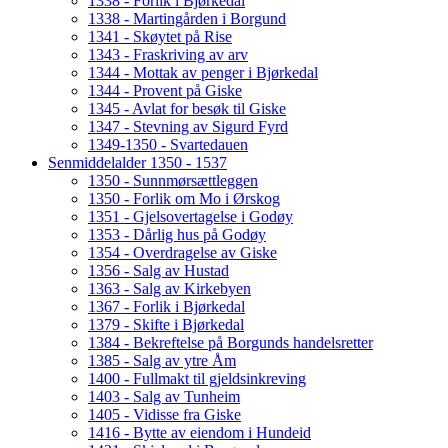
1338 - Forlik i Bjørkedal
1338 - Martingården i Borgund
1341 - Skøytet på Rise
1343 - Fraskriving av arv
1344 - Mottak av penger i Bjørkedal
1344 - Provent på Giske
1345 - Avlat for besøk til Giske
1347 - Stevning av Sigurd Fyrd
1349-1350 - Svartedauen
Senmiddelalder 1350 - 1537
1350 - Sunnmørsættleggen
1350 - Forlik om Mo i Ørskog
1351 - Gjelsovertagelse i Godøy
1353 - Dårlig hus på Godøy
1354 - Overdragelse av Giske
1356 - Salg av Hustad
1363 - Salg av Kirkebyen
1367 - Forlik i Bjørkedal
1379 - Skifte i Bjørkedal
1384 - Bekreftelse på Borgunds handelsretter
1385 - Salg av ytre Åm
1400 - Fullmakt til gjeldsinkreving
1403 - Salg av Tunheim
1405 - Vidisse fra Giske
1416 - Bytte av eiendom i Hundeid