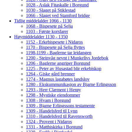
1028 - Aslak Fitaskalle i Borgund
1030 - Slaget på Stiklestad
1066 - Slaget ved Stamford bridge
Tidlig middelalder 1066 - 1130
1068 - Bispesete på Selja
1103 - Første korsfarer
Høymiddelalder 1130 - 1350
1152 - Erkebispesete i Nidaros
1170 - Bispesete på Selja flyttes
1198-1199 - Baglerne tar leidangen
1200 - Steinvåg nevnt i Munkelivs Jordebok
1206 - Baglerne angriper Borgund
1225 - Peter av Husastad blir erkebiskop
1264 - Giske gård brenner
1274 - Magnus lagabøtes landslov
1280 - Ekskummunikasjon av Bjarne Erlingsson
1293 - Herr Clæment i Herøy
1298 - Mystiske eiendommer
1308 - Hvam i Borgund
1309 - Bjarne Erlingssons testamente
1309 - Handelsferd til Lynn
1310 - Handelsferd til Ravensworth
1324 - Provent i Nidaros
1331 - Matthiskirka i Borgund