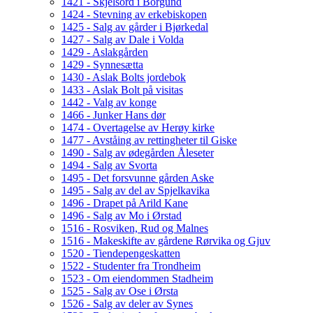
1421 - Skjelsord i Borgund
1424 - Stevning av erkebiskopen
1425 - Salg av gårder i Bjørkedal
1427 - Salg av Dale i Volda
1429 - Aslakgården
1429 - Synnesætta
1430 - Aslak Bolts jordebok
1433 - Aslak Bolt på visitas
1442 - Valg av konge
1466 - Junker Hans dør
1474 - Overtagelse av Herøy kirke
1477 - Avståing av rettingheter til Giske
1490 - Salg av ødegården Åleseter
1494 - Salg av Svorta
1495 - Det forsvunne gården Aske
1495 - Salg av del av Spjelkavika
1496 - Drapet på Arild Kane
1496 - Salg av Mo i Ørstad
1516 - Rosviken, Rud og Malnes
1516 - Makeskifte av gårdene Rørvika og Gjuv
1520 - Tiendepengeskatten
1522 - Studenter fra Trondheim
1523 - Om eiendommen Stadheim
1525 - Salg av Ose i Ørsta
1526 - Salg av deler av Synes