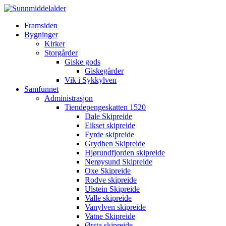
Framsiden
Bygninger
Kirker
Storgårder
Giske gods
Giskegårder
Vik i Sykkylven
Samfunnet
Administrasjon
Tiendepengeskatten 1520
Dale Skipreide
Eikset skipreide
Fyrde skipreide
Grydhen Skipreide
Hjørundfjorden skipreide
Nerøysund Skipreide
Oxe Skipreide
Rodve skipreide
Ulstein Skipreide
Valle skipreide
Vanylven skipreide
Vatne Skipreide
Ørsta skipreide