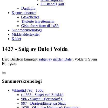
Fullstendig kart
Dagligliv
Kjente personer
Giskeherrer
Titulerte lagrettemenn
Giske-brev fram til 1453
Sunnmørskronologi
Middelaldertekster
Kilder
1427 - Salg av Dale i Volda
Bård Bårdson kunngjør
salget av gården Dale
i Volda til Svein
Erlingson.
Sunnmørskronologi
Vikingtid 793 - 1066
ca 863 - Slaget ved Solskjel
986 - Slaget i Hjørundavåg
997 - Dragseidtinget på Stadt
1028 - Olav den Hellige på Sunnmøre