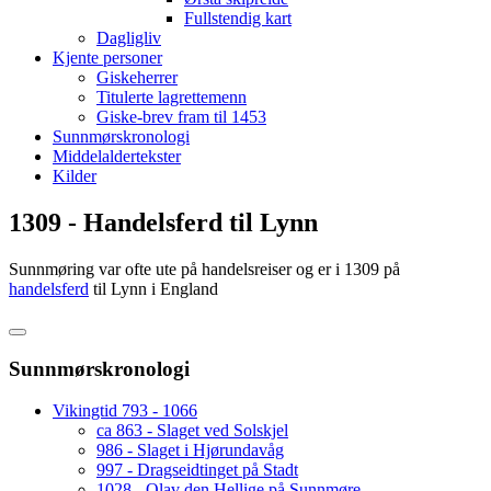
Fullstendig kart
Dagligliv
Kjente personer
Giskeherrer
Titulerte lagrettemenn
Giske-brev fram til 1453
Sunnmørskronologi
Middelaldertekster
Kilder
1309 - Handelsferd til Lynn
Sunnmøring var ofte ute på handelsreiser og er i 1309 på
handelsferd
til Lynn i England
Sunnmørskronologi
Vikingtid 793 - 1066
ca 863 - Slaget ved Solskjel
986 - Slaget i Hjørundavåg
997 - Dragseidtinget på Stadt
1028 - Olav den Hellige på Sunnmøre