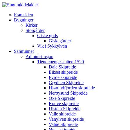
Framsiden
Bygninger
Kirker
Storgårder
Giske gods
Giskegårder
Vik i Sykkylven
Samfunnet
Administrasjon
Tiendepengeskatten 1520
Dale Skipreide
Eikset skipreide
Fyrde skipreide
Grydhen Skipreide
Hjørundfjorden skipreide
Nerøysund Skipreide
Oxe Skipreide
Rodve skipreide
Ulstein Skipreide
Valle skipreide
Vanylven skipreide
Vatne Skipreide
Ørsta skipreide