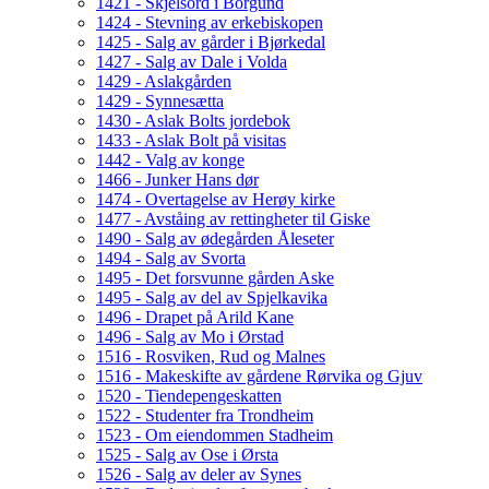
1421 - Skjelsord i Borgund
1424 - Stevning av erkebiskopen
1425 - Salg av gårder i Bjørkedal
1427 - Salg av Dale i Volda
1429 - Aslakgården
1429 - Synnesætta
1430 - Aslak Bolts jordebok
1433 - Aslak Bolt på visitas
1442 - Valg av konge
1466 - Junker Hans dør
1474 - Overtagelse av Herøy kirke
1477 - Avståing av rettingheter til Giske
1490 - Salg av ødegården Åleseter
1494 - Salg av Svorta
1495 - Det forsvunne gården Aske
1495 - Salg av del av Spjelkavika
1496 - Drapet på Arild Kane
1496 - Salg av Mo i Ørstad
1516 - Rosviken, Rud og Malnes
1516 - Makeskifte av gårdene Rørvika og Gjuv
1520 - Tiendepengeskatten
1522 - Studenter fra Trondheim
1523 - Om eiendommen Stadheim
1525 - Salg av Ose i Ørsta
1526 - Salg av deler av Synes