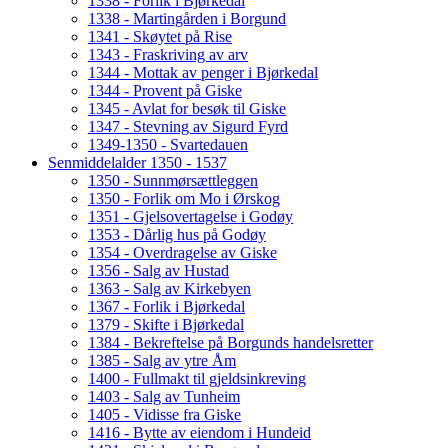
1338 - Forlik i Bjørkedal
1338 - Martingården i Borgund
1341 - Skøytet på Rise
1343 - Fraskriving av arv
1344 - Mottak av penger i Bjørkedal
1344 - Provent på Giske
1345 - Avlat for besøk til Giske
1347 - Stevning av Sigurd Fyrd
1349-1350 - Svartedauen
Senmiddelalder 1350 - 1537
1350 - Sunnmørsættleggen
1350 - Forlik om Mo i Ørskog
1351 - Gjelsovertagelse i Godøy
1353 - Dårlig hus på Godøy
1354 - Overdragelse av Giske
1356 - Salg av Hustad
1363 - Salg av Kirkebyen
1367 - Forlik i Bjørkedal
1379 - Skifte i Bjørkedal
1384 - Bekreftelse på Borgunds handelsretter
1385 - Salg av ytre Åm
1400 - Fullmakt til gjeldsinkreving
1403 - Salg av Tunheim
1405 - Vidisse fra Giske
1416 - Bytte av eiendom i Hundeid